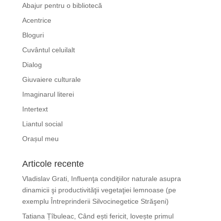
Abajur pentru o bibliotecă
Acentrice
Bloguri
Cuvântul celuilalt
Dialog
Giuvaiere culturale
Imaginarul literei
Intertext
Liantul social
Orașul meu
Articole recente
Vladislav Grati, Influenţa condiţiilor naturale asupra
dinamicii şi productivităţii vegetaţiei lemnoase (pe
exemplu Întreprinderii Silvocinegetice Străşeni)
Tatiana Țîbuleac, Când ești fericit, lovește primul