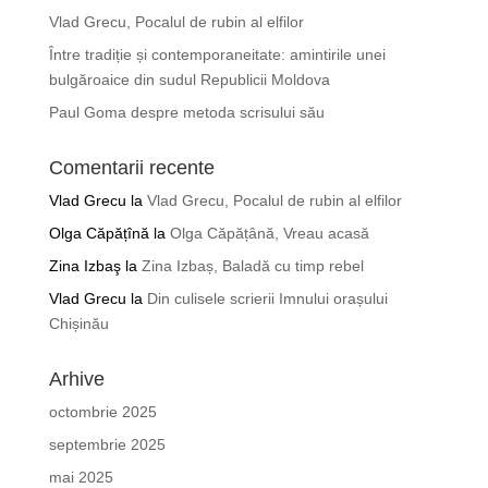
Vlad Grecu, Pocalul de rubin al elfilor
Între tradiție și contemporaneitate: amintirile unei
bulgăroaice din sudul Republicii Moldova
Paul Goma despre metoda scrisului său
Comentarii recente
Vlad Grecu
la
Vlad Grecu, Pocalul de rubin al elfilor
Olga Căpățînă
la
Olga Căpățână, Vreau acasă
Zina Izbaş
la
Zina Izbaș, Baladă cu timp rebel
Vlad Grecu
la
Din culisele scrierii Imnului orașului
Chișinău
Arhive
octombrie 2025
septembrie 2025
mai 2025