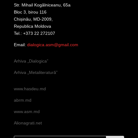
Str. Mihail Kogălniceanu, 65a
Bloc 3, birou 116
Chișinău, MD-2009,
Republica Moldova
Tel.: +373 22 272107
Email:
dialogica.asm@gmail.com
Arhiva „Dialogica”
Arhiva „Metaliteratură”
www.hasdeu.md
abrm.md
www.asm.md
Alionagrati.net