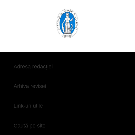
Adresa redacției
Arhiva revisei
Link-uri utile
Caută pe site