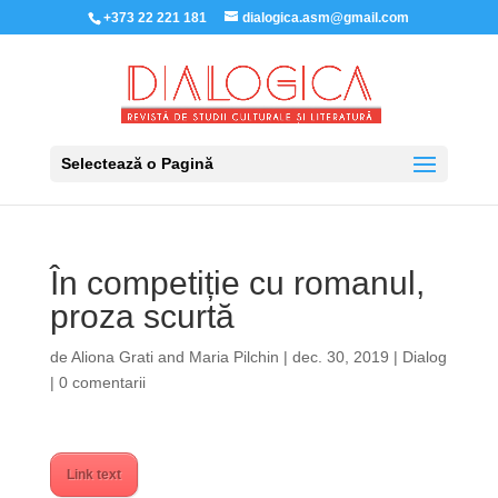
+373 22 221 181
dialogica.asm@gmail.com
Selectează o Pagină
În competiție cu romanul,
proza scurtă
de
Aliona Grati
and
Maria Pilchin
|
dec. 30, 2019
|
Dialog
|
0 comentarii
Link text