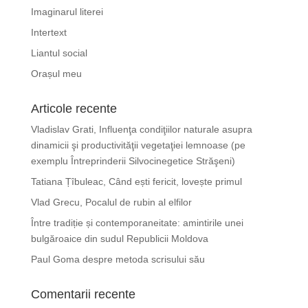
Imaginarul literei
Intertext
Liantul social
Orașul meu
Articole recente
Vladislav Grati, Influenţa condiţiilor naturale asupra
dinamicii şi productivităţii vegetaţiei lemnoase (pe
exemplu Întreprinderii Silvocinegetice Străşeni)
Tatiana Țîbuleac, Când ești fericit, lovește primul
Vlad Grecu, Pocalul de rubin al elfilor
Între tradiție și contemporaneitate: amintirile unei
bulgăroaice din sudul Republicii Moldova
Paul Goma despre metoda scrisului său
Comentarii recente