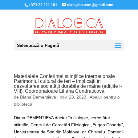
+373 22 221 181
dialogica.asm@gmail.com
Selectează o Pagină
Materialele Conferinței științifice internaționale
Patrimoniul cultural de ieri – implicații în
dezvoltarea societății durabile de mâine (edițiile I-
VIII). Coordonatoare Liliana Condraticova
de
Diana Dementieva
|
nov. 28, 2023
|
Abajur pentru o
bibliotecă
Diana DEMENTIEVA doctor în filologie, cercetător
științific, Centrul de Cercetări Filologice „Eugen Coșeriu”,
Universitatea de Stat din Moldova, or. Chișinău. Domenii