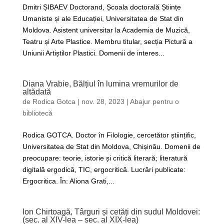
Dmitri ȘIBAEV Doctorand, Școala doctorală Științe
Umaniste și ale Educației, Universitatea de Stat din
Moldova. Asistent universitar la Academia de Muzică,
Teatru și Arte Plastice. Membru titular, secția Pictură a
Uniunii Artiștilor Plastici. Domenii de interes...
Diana Vrabie, Bălțiul în lumina vremurilor de
altădată
de
Rodica Gotca
|
nov. 28, 2023
|
Abajur pentru o
bibliotecă
Rodica GOTCA. Doctor în Filologie, cercetător științific,
Universitatea de Stat din Moldova, Chișinău. Domenii de
preocupare: teorie, istorie și critică literară; literatură
digitală ergodică, TIC, ergocritică. Lucrări publicate:
Ergocritica. În: Aliona Grati,...
Ion Chirtoagă, Târguri și cetăți din sudul Moldovei:
(sec. al XIV-lea – sec. al XIX-lea)