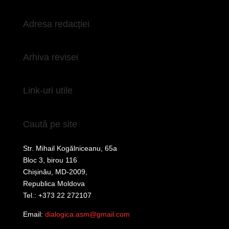
Adresa redacției
Arhiva revisei
Link-uri utile
Caută pe site
Str. Mihail Kogălniceanu, 65a
Bloc 3, birou 116
Chișinău, MD-2009,
Republica Moldova
Tel.: +373 22 272107
Email:
dialogica.asm@gmail.com