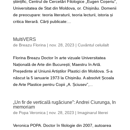
științific, Centrul de Cercetări Filologice „Eugen Coșeriu”,
Universitatea de Stat din Moldova, or. Chișinău. Domenii
de preocupare: teoria literaturii, teoria lecturii, istoria și
critica literară. Cărți publicate:...
MultiVERS
de
Breazu Florina
|
nov. 28, 2023
|
Cuvântul celuilalt
Florina Breazu Doctor în arte vizuale Universitatea
Națională de Arte din București; Maestru în Artă.
Președinte al Uniunii Artiștilor Plastici din Moldova. S-a
născut la 5 ianuarie 1973 la Chișinău. A absolvit Școala
de Arte Plastice pentru Copii „A. Șciusev”,...
„Un fir de verticală rugăciune”: Andrei Ciurunga, In
memoriam
de
Popa Veronica
|
nov. 28, 2023
|
Imaginarul literei
Veronica POPA. Doctor în filologie din 2007, autoarea