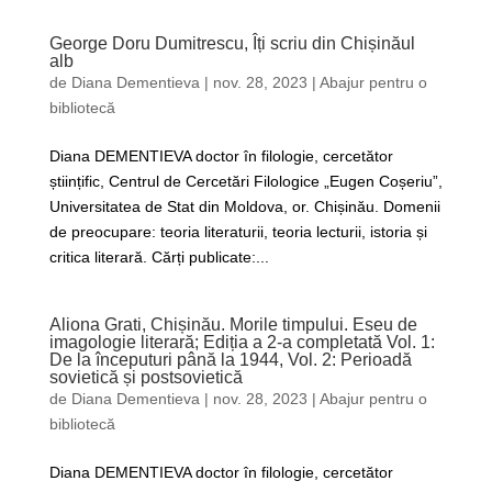
George Doru Dumitrescu, Îți scriu din Chișinăul
alb
de
Diana Dementieva
|
nov. 28, 2023
|
Abajur pentru o
bibliotecă
Diana DEMENTIEVA doctor în filologie, cercetător
științific, Centrul de Cercetări Filologice „Eugen Coșeriu”,
Universitatea de Stat din Moldova, or. Chișinău. Domenii
de preocupare: teoria literaturii, teoria lecturii, istoria și
critica literară. Cărți publicate:...
Aliona Grati, Chișinău. Morile timpului. Eseu de
imagologie literară; Ediția a 2-a completată Vol. 1:
De la începuturi până la 1944, Vol. 2: Perioadă
sovietică și postsovietică
de
Diana Dementieva
|
nov. 28, 2023
|
Abajur pentru o
bibliotecă
Diana DEMENTIEVA doctor în filologie, cercetător