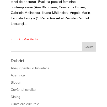
tezei de doctorat „Evoluția poeziei feminine
contemporane (Ana Blandiana, Constanța Buzea,
Gabriela Melinescu, Ileana Mălăncioiu, Angela Marin,
Leonida Lari ș.a.)”; Redactor-șef al Revistei Cahulul
Literar și...
« Intrări Mai Vechi
Rubrici
Abajur pentru o bibliotecă
Acentrice
Bloguri
Cuvântul celuilalt
Dialog
Giuvaiere culturale