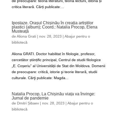
de preocupare: teoria literaturii, teoria lecturii, istoria și
critica literară. Cărți publicate:...
Ipostaze. Orașul Chișinău în creația artiștilor
plastici (album); Coord.: Natalia Procop, Elena
Musteață
de
Aliona Grati
|
nov. 28, 2023
|
Abajur pentru o
bibliotecă
Aliona GRATI. Doctor habilitat în filologie, profesor,
cercetător științific principal, Centrul de studii filologice
„E. Coșeriu” al Universității de Stat din Moldova. Domenii
de preocupare: critică, istorie şi teorie literară, studii
culturale. Cărţi publicate: Magda...
Natalia Procop, La Chișinău viața va învinge:
Jurnal de pandemie
de
Dmitri Șibaev
|
nov. 28, 2023
|
Abajur pentru o
bibliotecă