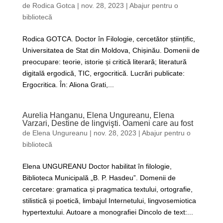
de
Rodica Gotca
|
nov. 28, 2023
|
Abajur pentru o
bibliotecă
Rodica GOTCA. Doctor în Filologie, cercetător științific,
Universitatea de Stat din Moldova, Chișinău. Domenii de
preocupare: teorie, istorie și critică literară; literatură
digitală ergodică, TIC, ergocritică. Lucrări publicate:
Ergocritica. În: Aliona Grati,...
Aurelia Hanganu, Elena Ungureanu, Elena
Varzari, Destine de lingvişti. Oameni care au fost
de
Elena Ungureanu
|
nov. 28, 2023
|
Abajur pentru o
bibliotecă
Elena UNGUREANU Doctor habilitat în filologie,
Biblioteca Municipală „B. P. Hasdeu”. Domenii de
cercetare: gramatica și pragmatica textului, ortografie,
stilistică și poetică, limbajul Internetului, lingvosemiotica
hypertextului. Autoare a monografiei Dincolo de text:...