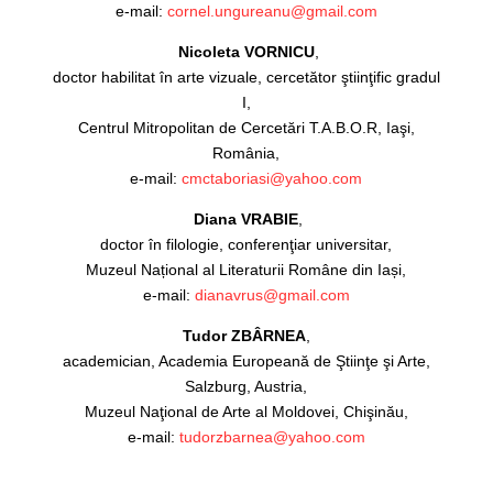
e-mail:
cornel.ungureanu@gmail.com
Nicoleta VORNICU
,
doctor habilitat în arte vizuale, cercetător ştiinţific gradul
I,
Centrul Mitropolitan de Cercetări T.A.B.O.R, Iaşi,
România,
e-mail:
cmctaboriasi@yahoo.com
Diana VRABIE
,
doctor în filologie, conferenţiar universitar,
Muzeul Național al Literaturii Române din Iași,
e-mail:
dianavrus@gmail.com
Tudor ZBÂRNEA
,
academician, Academia Europeană de Ştiinţe şi Arte,
Salzburg, Austria,
Muzeul Naţional de Arte al Moldovei, Chişinău,
e-mail:
tudorzbarnea@yahoo.com