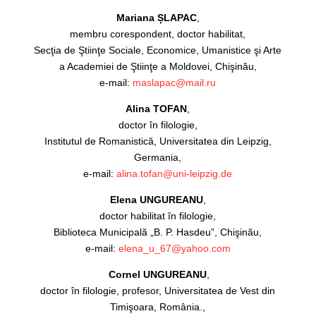
Mariana ȘLAPAC
,
membru corespondent, doctor habilitat,
Secţia de Ştiinţe Sociale, Economice, Umanistice şi Arte
a Academiei de Ştiinţe a Moldovei, Chişinău,
e-mail:
maslapac@mail.ru
Alina TOFAN
,
doctor în filologie,
Institutul de Romanistică, Universitatea din Leipzig,
Germania,
e-mail:
alina.tofan@uni-leipzig.de
Elena UNGUREANU
,
doctor habilitat în filologie,
Biblioteca Municipală „B. P. Hasdeu”, Chişinău,
e-mail:
elena_u_67@yahoo.com
Cornel UNGUREANU
,
doctor în filologie, profesor, Universitatea de Vest din
Timişoara, România.,