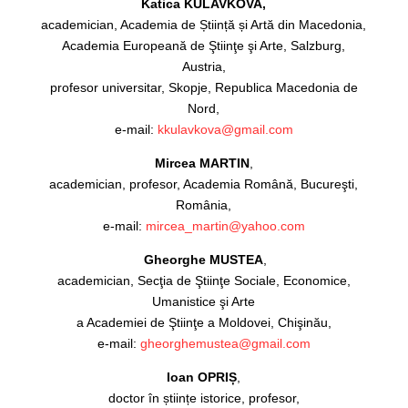
Katica KULAVKOVA,
academician, Academia de Știință și Artă din Macedonia,
Academia Europeană de Ştiinţe şi Arte, Salzburg,
Austria,
profesor universitar, Skopje, Republica Macedonia de
Nord,
e-mail:
kkulavkova@gmail.com
Mircea MARTIN
,
academician, profesor, Academia Română, Bucureşti,
România,
e-mail:
mircea_martin@yahoo.com
Gheorghe MUSTEA
,
academician, Secţia de Ştiinţe Sociale, Economice,
Umanistice şi Arte
a Academiei de Ştiinţe a Moldovei, Chişinău,
e-mail:
gheorghemustea@gmail.com
Ioan OPRIȘ
,
doctor în științe istorice, profesor,