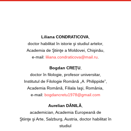
Liliana CONDRATICOVA
,
doctor habilitat în istorie şi studiul artelor,
Academia de Ştiinţe a Moldovei, Chişinău,
e-mail:
liliana.condraticova@mail.ru
.
Bogdan CREŢU
,
doctor în filologie, profesor universitar,
Institutul de Filologie Română „A. Philippide”,
Academia Română, Filiala Iaşi, România,
e-mail:
bogdancretu1978@gmail.com
Aurelian DĂNILĂ
,
academician, Academia Europeană de
Ştiinţe şi Arte, Salzburg, Austria, doctor habilitat în
studiul