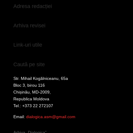
Adresa redacției
Arhiva revisei
Link-uri utile
Caută pe site
Str. Mihail Kogălniceanu, 65a
Bloc 3, birou 116
Chișinău, MD-2009,
Republica Moldova
Tel.: +373 22 272107
Email:
dialogica.asm@gmail.com
Arhiva „Dialogica”