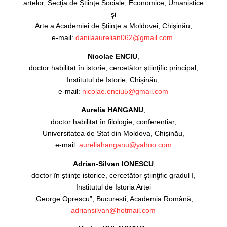
artelor, Secţia de Ştiinţe Sociale, Economice, Umanistice
şi
Arte a Academiei de Ştiinţe a Moldovei, Chişinău,
e-mail:
danilaaurelian062@gmail.com
.
Nicolae ENCIU
,
doctor habilitat în istorie, cercetător ştiinţific principal,
Institutul de Istorie, Chişinău,
e-mail:
nicolae.enciu5@gmail.com
Aurelia HANGANU
,
doctor habilitat în filologie, conferențiar,
Universitatea de Stat din Moldova, Chișinău,
e-mail:
aureliahanganu@yahoo.com
Adrian-Silvan IONESCU
,
doctor în științe istorice, cercetător ştiinţific gradul I,
Institutul de Istoria Artei
„George Oprescu”, București, Academia Română,
adriansilvan@hotmail.com