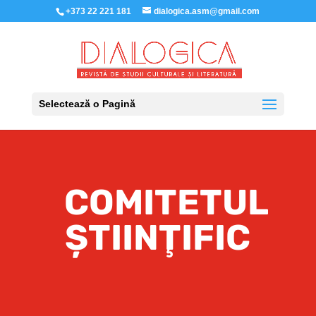
+373 22 221 181
dialogica.asm@gmail.com
Selectează o Pagină
COMITETUL
ŞTIINŢIFIC