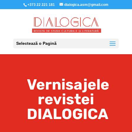
+373 22 221 181
dialogica.asm@gmail.com
Selectează o Pagină
Vernisajele
revistei
DIALOGICA