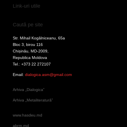
Link-uri utile
Caută pe site
Str. Mihail Kogălniceanu, 65a
Bloc 3, birou 116
Chișinău, MD-2009,
Republica Moldova
Tel.: +373 22 272107
Email:
dialogica.asm@gmail.com
Arhiva „Dialogica”
Arhiva „Metaliteratură”
www.hasdeu.md
abrm.md