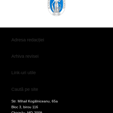
Adresa redacției
Arhiva revisei
Link-uri utile
Caută pe site
Str. Mihail Kogălniceanu, 65a
Bloc 3, birou 116
Chișinău, MD-2009,