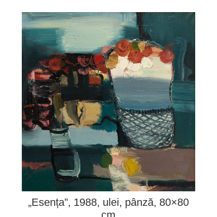
„Esența”, 1988, ulei, pânză, 80×80
cm