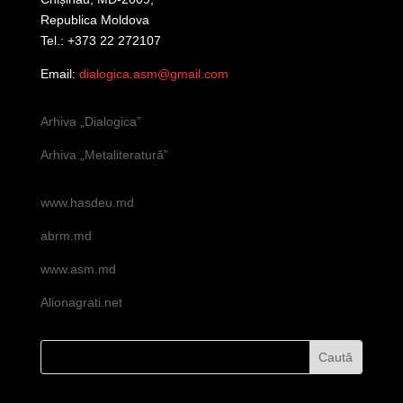
Republica Moldova
Tel.: +373 22 272107
Email:
dialogica.asm@gmail.com
Arhiva „Dialogica”
Arhiva „Metaliteratură”
www.hasdeu.md
abrm.md
www.asm.md
Alionagrati.net