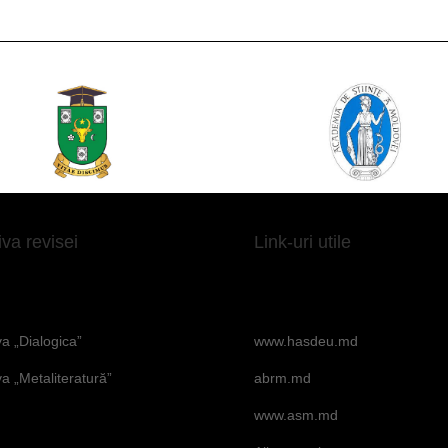
iva revisei
Link-uri utile
va „Dialogica”
www.hasdeu.md
va „Metaliteratură”
abrm.md
www.asm.md