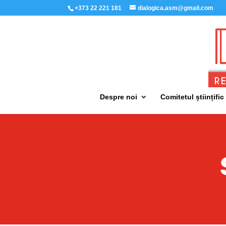
+373 22 221 181
dialogica.asm@gmail.com
Despre noi
Comitetul științific