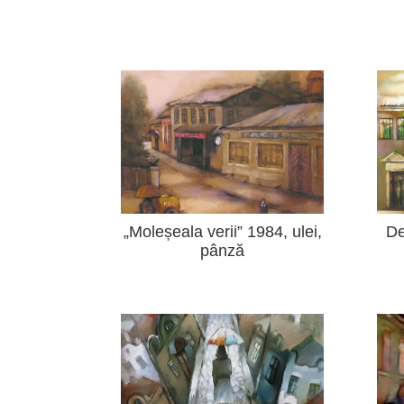
„Moleșeala verii” 1984, ulei,
De
pânză