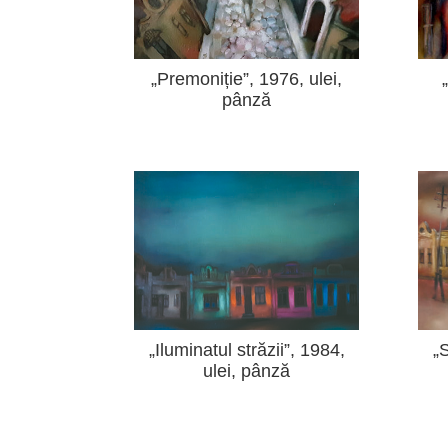
„Premoniție”, 1976, ulei,
pânză
„Iluminatul străzii”, 1984,
„
ulei, pânză