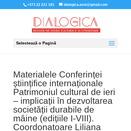
+373 22 221 181
dialogica.asm@gmail.com
Selectează o Pagină
Materialele Conferinței
științifice internaționale
Patrimoniul cultural de ieri
– implicații în dezvoltarea
societății durabile de
mâine (edițiile I-VIII).
Coordonatoare Liliana