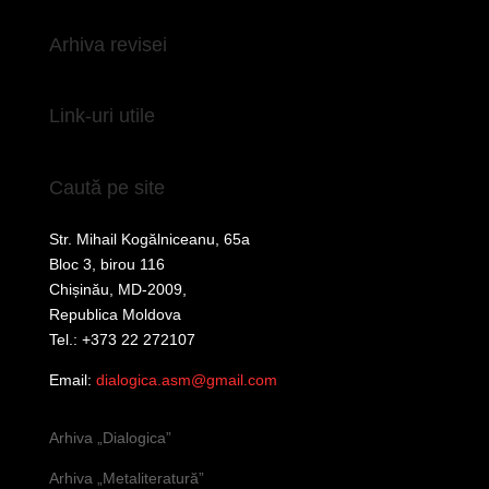
Arhiva revisei
Link-uri utile
Caută pe site
Str. Mihail Kogălniceanu, 65a
Bloc 3, birou 116
Chișinău, MD-2009,
Republica Moldova
Tel.: +373 22 272107
Email:
dialogica.asm@gmail.com
Arhiva „Dialogica”
Arhiva „Metaliteratură”