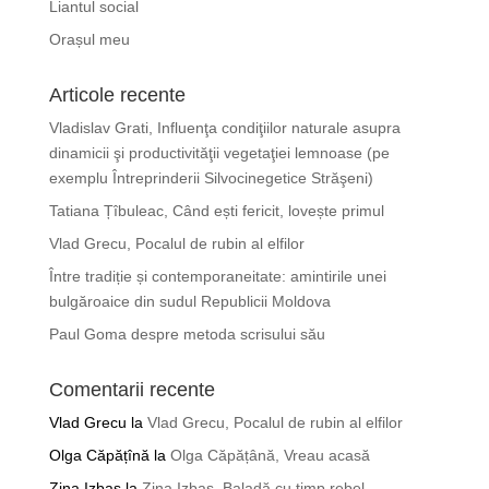
Liantul social
Orașul meu
Articole recente
Vladislav Grati, Influenţa condiţiilor naturale asupra
dinamicii şi productivităţii vegetaţiei lemnoase (pe
exemplu Întreprinderii Silvocinegetice Străşeni)
Tatiana Țîbuleac, Când ești fericit, lovește primul
Vlad Grecu, Pocalul de rubin al elfilor
Între tradiție și contemporaneitate: amintirile unei
bulgăroaice din sudul Republicii Moldova
Paul Goma despre metoda scrisului său
Comentarii recente
Vlad Grecu
la
Vlad Grecu, Pocalul de rubin al elfilor
Olga Căpățînă
la
Olga Căpățână, Vreau acasă
Zina Izbaş
la
Zina Izbaș, Baladă cu timp rebel