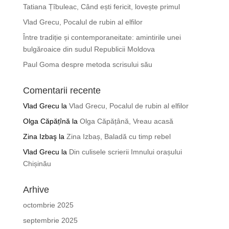
Tatiana Țîbuleac, Când ești fericit, lovește primul
Vlad Grecu, Pocalul de rubin al elfilor
Între tradiție și contemporaneitate: amintirile unei
bulgăroaice din sudul Republicii Moldova
Paul Goma despre metoda scrisului său
Comentarii recente
Vlad Grecu
la
Vlad Grecu, Pocalul de rubin al elfilor
Olga Căpățînă
la
Olga Căpățână, Vreau acasă
Zina Izbaş
la
Zina Izbaș, Baladă cu timp rebel
Vlad Grecu
la
Din culisele scrierii Imnului orașului
Chișinău
Arhive
octombrie 2025
septembrie 2025