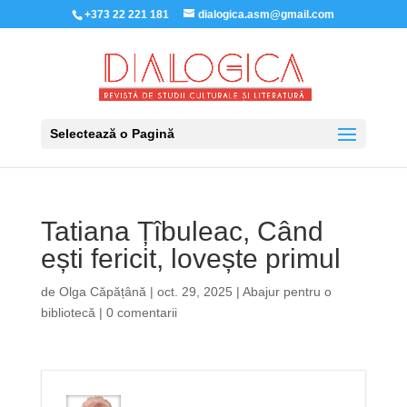
+373 22 221 181
dialogica.asm@gmail.com
Selectează o Pagină
Tatiana Țîbuleac, Când
ești fericit, lovește primul
de
Olga Căpățână
|
oct. 29, 2025
|
Abajur pentru o
bibliotecă
|
0 comentarii