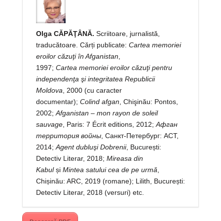
Olga CĂPĂŢÂNĂ.
Scriitoare, jurnalistă,
traducătoare. Cărți publicate:
Cartea memoriei
eroilor căzuţi în Afganistan
,
1997;
Cartea
memoriei eroilor căzuţi pentru
independenţa şi integritatea Republicii
Moldova
, 2000 (cu caracter
documentar);
Colind afgan
, Chişinău: Pontos,
2002;
Afganistan – mon rayon de soleil
sauvage
, Paris: 7 Écrit editions, 2012;
Афган
территория войны
, Санкт-Петербург: АСТ,
2014;
Agent dubluşi Dobrenii
, București:
Detectiv Literar, 2018;
Mireasa din
Kabul
și
Mintea satului cea de pe urmă
,
Chișinău: ARC, 2019 (romane); Lilith, București:
Detectiv Literar, 2018 (versuri) etc.