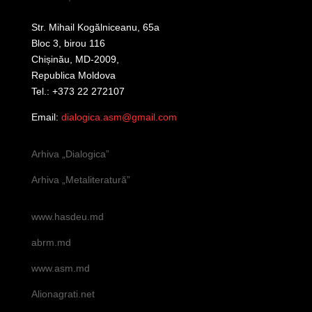
Str. Mihail Kogălniceanu, 65a
Bloc 3, birou 116
Chișinău, MD-2009,
Republica Moldova
Tel.: +373 22 272107
Email:
dialogica.asm@gmail.com
Arhiva „Dialogica”
Arhiva „Metaliteratură”
www.hasdeu.md
abrm.md
www.asm.md
Alionagrati.net