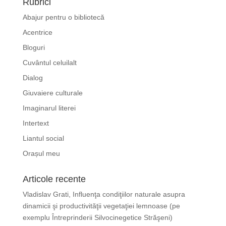
Rubrici
Abajur pentru o bibliotecă
Acentrice
Bloguri
Cuvântul celuilalt
Dialog
Giuvaiere culturale
Imaginarul literei
Intertext
Liantul social
Orașul meu
Articole recente
Vladislav Grati, Influenţa condiţiilor naturale asupra
dinamicii şi productivităţii vegetaţiei lemnoase (pe
exemplu Întreprinderii Silvocinegetice Străşeni)