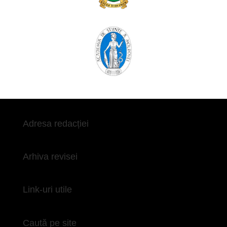
Adresa redacției
Arhiva revisei
Link-uri utile
Caută pe site