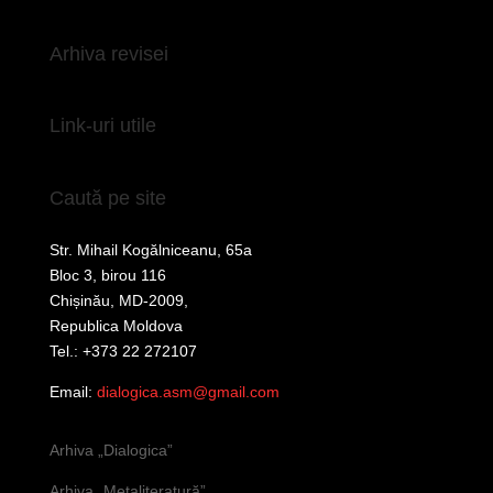
Arhiva revisei
Link-uri utile
Caută pe site
Str. Mihail Kogălniceanu, 65a
Bloc 3, birou 116
Chișinău, MD-2009,
Republica Moldova
Tel.: +373 22 272107
Email:
dialogica.asm@gmail.com
Arhiva „Dialogica”
Arhiva „Metaliteratură”