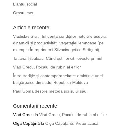
Liantul social
Orașul meu
Articole recente
Vladislav Grati, Influenţa condiţiilor naturale asupra
dinamicii şi productivităţii vegetaţiei lemnoase (pe
exemplu Întreprinderii Silvocinegetice Străşeni)
Tatiana Țîbuleac, Când ești fericit, lovește primul
Vlad Grecu, Pocalul de rubin al elfilor
Între tradiție și contemporaneitate: amintirile unei
bulgăroaice din sudul Republicii Moldova
Paul Goma despre metoda scrisului său
Comentarii recente
Vlad Grecu
la
Vlad Grecu, Pocalul de rubin al elfilor
Olga Căpățînă
la
Olga Căpățână, Vreau acasă