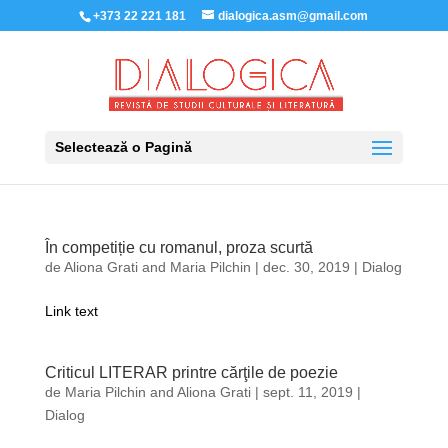
+373 22 221 181
dialogica.asm@gmail.com
Selectează o Pagină
În competiție cu romanul, proza scurtă
de
Aliona Grati
and
Maria Pilchin
|
dec. 30, 2019
|
Dialog
Link text
Criticul LITERAR printre cărţile de poezie
de
Maria Pilchin
and
Aliona Grati
|
sept. 11, 2019
|
Dialog