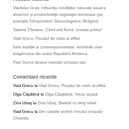
Vladislav Grati, Influenţa condiţiilor naturale asupra
dinamicii şi productivităţii vegetaţiei lemnoase (pe
exemplu Întreprinderii Silvocinegetice Străşeni)
Tatiana Țîbuleac, Când ești fericit, lovește primul
Vlad Grecu, Pocalul de rubin al elfilor
Între tradiție și contemporaneitate: amintirile unei
bulgăroaice din sudul Republicii Moldova
Paul Goma despre metoda scrisului său
Comentarii recente
Vlad Grecu
la
Vlad Grecu, Pocalul de rubin al elfilor
Olga Căpățînă
la
Olga Căpățână, Vreau acasă
Zina Izbaş
la
Zina Izbaș, Baladă cu timp rebel
Vlad Grecu
la
Din culisele scrierii Imnului orașului
Chișinău