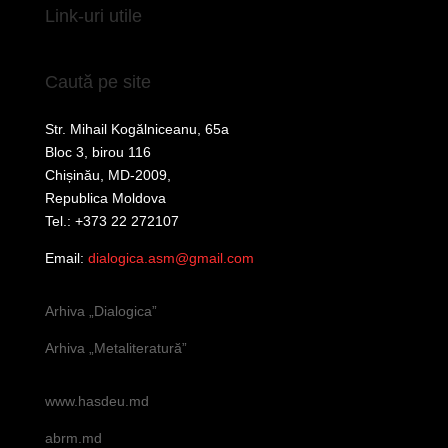
Link-uri utile
Caută pe site
Str. Mihail Kogălniceanu, 65a
Bloc 3, birou 116
Chișinău, MD-2009,
Republica Moldova
Tel.: +373 22 272107
Email:
dialogica.asm@gmail.com
Arhiva „Dialogica”
Arhiva „Metaliteratură”
www.hasdeu.md
abrm.md