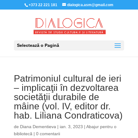
+373 22 221 181
dialogica.asm@gmail.com
Selectează o Pagină
Patrimoniul cultural de ieri
– implicaţii în dezvoltarea
societăţii durabile de
mâine (vol. IV, editor dr.
hab. Liliana Condraticova)
de
Diana Dementieva
|
ian. 3, 2023
|
Abajur pentru o
bibliotecă
|
0 comentarii