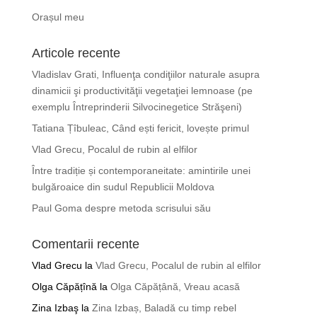
Orașul meu
Articole recente
Vladislav Grati, Influenţa condiţiilor naturale asupra
dinamicii şi productivităţii vegetaţiei lemnoase (pe
exemplu Întreprinderii Silvocinegetice Străşeni)
Tatiana Țîbuleac, Când ești fericit, lovește primul
Vlad Grecu, Pocalul de rubin al elfilor
Între tradiție și contemporaneitate: amintirile unei
bulgăroaice din sudul Republicii Moldova
Paul Goma despre metoda scrisului său
Comentarii recente
Vlad Grecu
la
Vlad Grecu, Pocalul de rubin al elfilor
Olga Căpățînă
la
Olga Căpățână, Vreau acasă
Zina Izbaş
la
Zina Izbaș, Baladă cu timp rebel