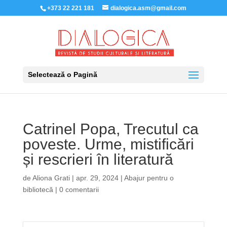
+373 22 221 181
dialogica.asm@gmail.com
Selectează o Pagină
Catrinel Popa, Trecutul ca
poveste. Urme, mistificări
și rescrieri în literatură
de
Aliona Grati
|
apr. 29, 2024
|
Abajur pentru o
bibliotecă
|
0 comentarii