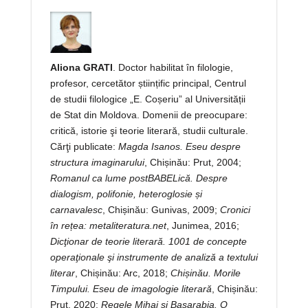
Aliona GRATI
. Doctor habilitat în filologie,
profesor, cercetător științific principal, Centrul
de studii filologice „E. Coșeriu” al Universității
de Stat din Moldova. Domenii de preocupare:
critică, istorie şi teorie literară, studii culturale.
Cărţi publicate:
Magda Isanos. Eseu despre
structura imaginarului
, Chișinău: Prut, 2004;
Romanul ca lume postBABELică. Despre
dialogism, polifonie, heteroglosie și
carnavalesc
, Chișinău: Gunivas, 2009;
Cronici
în rețea: metaliteratura.net
, Junimea, 2016;
Dicţionar de teorie literară. 1001 de concepte
operaţionale şi instrumente de analiză a textului
literar
, Chișinău: Arc, 2018;
Chișinău. Morile
Timpului. Eseu de imagologie literară
, Chișinău:
Prut, 2020;
Regele Mihai și Basarabia. O