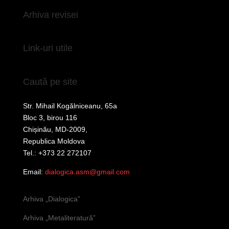
Arhiva revisei
Link-uri utile
Caută pe site
Str. Mihail Kogălniceanu, 65a
Bloc 3, birou 116
Chișinău, MD-2009,
Republica Moldova
Tel.: +373 22 272107
Email:
dialogica.asm@gmail.com
Arhiva „Dialogica”
Arhiva „Metaliteratură”