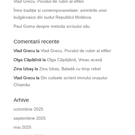
Vlad Grecu, Pocalul de rubin al elfilor
Între tradiție și contemporaneitate: amintirile unei
bulgăroaice din sudul Republicii Moldova
Paul Goma despre metoda scrisului său
Comentarii recente
Vlad Grecu
la
Vlad Grecu, Pocalul de rubin al elfilor
Olga Căpățînă
la
Olga Căpățână, Vreau acasă
Zina Izbaş
la
Zina Izbaș, Baladă cu timp rebel
Vlad Grecu
la
Din culisele scrierii Imnului orașului
Chișinău
Arhive
octombrie 2025
septembrie 2025
mai 2025