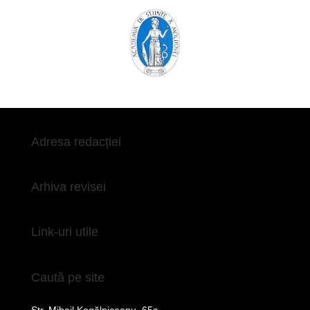
Adresa redacției
Arhiva revisei
Link-uri utile
Caută pe site