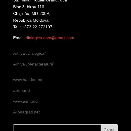
Str. Mihail Kogălniceanu, 65a
Bloc 3, birou 116
Chișinău, MD-2009,
Republica Moldova
Tel.: +373 22 272107
Email:
dialogica.asm@gmail.com
Arhiva „Dialogica”
Arhiva „Metaliteratură”
www.hasdeu.md
abrm.md
www.asm.md
Alionagrati.net