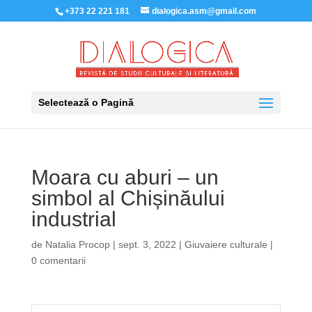
+373 22 221 181
dialogica.asm@gmail.com
Selectează o Pagină
Moara cu aburi – un
simbol al Chișinăului
industrial
de
Natalia Procop
|
sept. 3, 2022
|
Giuvaiere culturale
|
0 comentarii