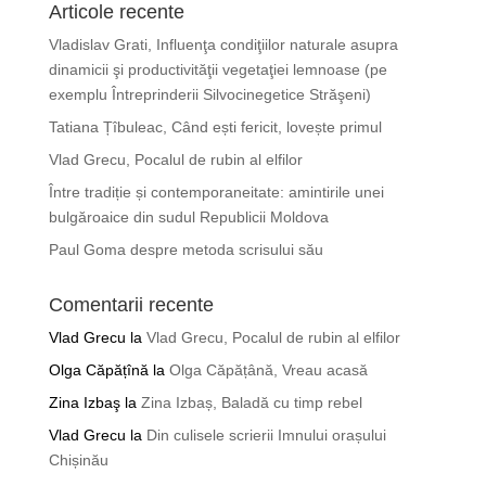
Articole recente
Vladislav Grati, Influenţa condiţiilor naturale asupra
dinamicii şi productivităţii vegetaţiei lemnoase (pe
exemplu Întreprinderii Silvocinegetice Străşeni)
Tatiana Țîbuleac, Când ești fericit, lovește primul
Vlad Grecu, Pocalul de rubin al elfilor
Între tradiție și contemporaneitate: amintirile unei
bulgăroaice din sudul Republicii Moldova
Paul Goma despre metoda scrisului său
Comentarii recente
Vlad Grecu
la
Vlad Grecu, Pocalul de rubin al elfilor
Olga Căpățînă
la
Olga Căpățână, Vreau acasă
Zina Izbaş
la
Zina Izbaș, Baladă cu timp rebel
Vlad Grecu
la
Din culisele scrierii Imnului orașului
Chișinău