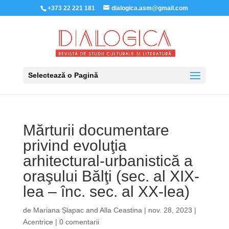
+373 22 221 181
dialogica.asm@gmail.com
Selectează o Pagină
Mărturii documentare
privind evoluţia
arhitectural-urbanistică a
oraşului Bălţi (sec. al XIX-
lea – înc. sec. al XX-lea)
de
Mariana Șlapac
and
Alla Ceastina
|
nov. 28, 2023
|
Acentrice
|
0 comentarii