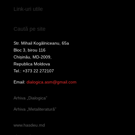
Link-uri utile
Caută pe site
Str. Mihail Kogălniceanu, 65a
Bloc 3, birou 116
Chișinău, MD-2009,
Republica Moldova
Tel.: +373 22 272107
Email:
dialogica.asm@gmail.com
Arhiva „Dialogica”
Arhiva „Metaliteratură”
www.hasdeu.md