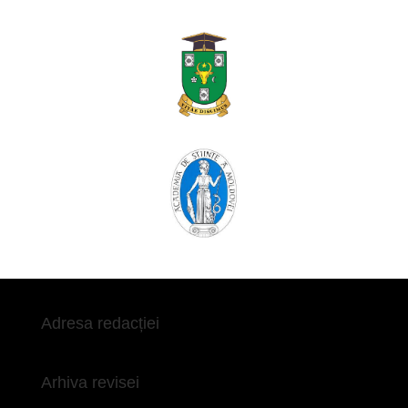
Adresa redacției
Arhiva revisei