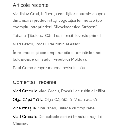
Articole recente
Vladislav Grati, Influenţa condiţiilor naturale asupra
dinamicii şi productivităţii vegetaţiei lemnoase (pe
exemplu Întreprinderii Silvocinegetice Străşeni)
Tatiana Țîbuleac, Când ești fericit, lovește primul
Vlad Grecu, Pocalul de rubin al elfilor
Între tradiție și contemporaneitate: amintirile unei
bulgăroaice din sudul Republicii Moldova
Paul Goma despre metoda scrisului său
Comentarii recente
Vlad Grecu
la
Vlad Grecu, Pocalul de rubin al elfilor
Olga Căpățînă
la
Olga Căpățână, Vreau acasă
Zina Izbaş
la
Zina Izbaș, Baladă cu timp rebel
Vlad Grecu
la
Din culisele scrierii Imnului orașului
Chișinău