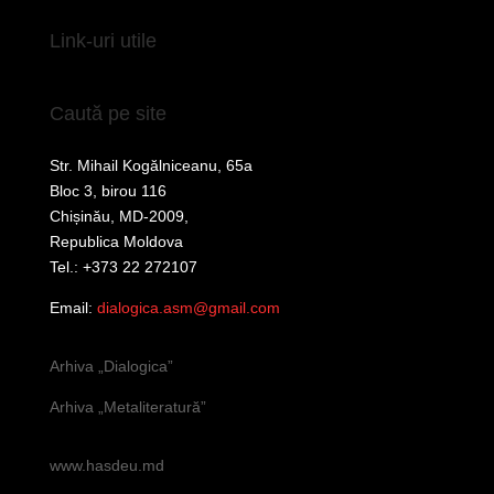
Link-uri utile
Caută pe site
Str. Mihail Kogălniceanu, 65a
Bloc 3, birou 116
Chișinău, MD-2009,
Republica Moldova
Tel.: +373 22 272107
Email:
dialogica.asm@gmail.com
Arhiva „Dialogica”
Arhiva „Metaliteratură”
www.hasdeu.md