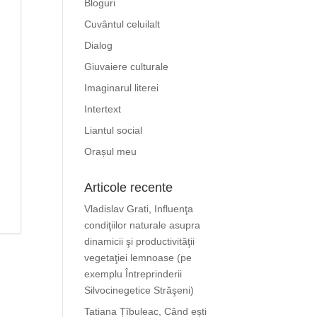
Bloguri
Cuvântul celuilalt
Dialog
Giuvaiere culturale
Imaginarul literei
Intertext
Liantul social
Orașul meu
Articole recente
Vladislav Grati, Influenţa
condiţiilor naturale asupra
dinamicii şi productivităţii
vegetaţiei lemnoase (pe
exemplu Întreprinderii
Silvocinegetice Străşeni)
Tatiana Țîbuleac, Când ești