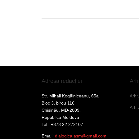
Adresa redacției
Arh
Str. Mihail Kogălniceanu, 65a
Arhi
Bloc 3, birou 116
Arhi
Chișinău, MD-2009,
Republica Moldova
Tel.: +373 22 272107
Email:
dialogica.asm@gmail.com