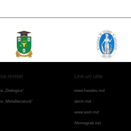
iva revisei
Link-uri utile
va „Dialogica”
www.hasdeu.md
va „Metaliteratură”
abrm.md
www.asm.md
Alionagrati.net