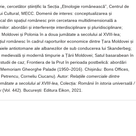
rie, cercetător științific la Secția „Etnologie românească”, Centrul de
ului Cultural, MECC. Domenii de interes: conceptualizarea și
ical din spațiul românesc prin cercetarea multidimensională a
lor: abordări și interferențe interdisciplinare și pluridisciplinare;
a Moldovei și Polonia în a doua jumătate a secolului al XVIII-lea;
iul românesc în cadrul raporturilor economice dintre Țara Moldovei și
aiele antiotomane ale albanezilor de sub conducerea lui Skanderbeg;
a medievală și modernă timpurie a Țării Moldovei; Satul basarabean în
i studii de caz; Frontiera de la Prut în perioada postbelică: abordări
: In Memoriam Gheorghe Palade (1950–2016). Chișinău: Bons Offices,
l Petrencu, Corneliu Ciucanu). Autor:
Relațiile comerciale dintre
mătate a secolului al XVIII-lea,
Colecția:
Românii în istoria universală /
y
(Vol. 442). București: Editura Eikon, 2021.