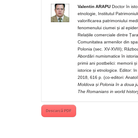
Valentin ARAPU
Doctor în isto
etnologie, Institutul Patrimoni
valorificarea patrimoniului med
fenomenului ciumei și al epidemii
Relațiile comerciale dintre Țar
Comunitatea armenilor din spaț
Polonia (sec. XV-XVIII); Războ
Abordări numismatice în istori
primii ani postbelici: memorii ș
istorice și etnologice. Editor
2018, 616 p. (co-editori: Anato
Moldova și Polonia în a doua ju
The Romanians in world histor
Descarcă PDF