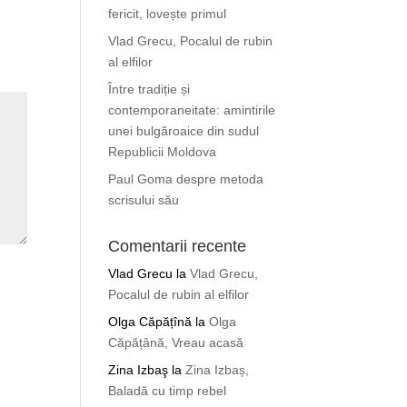
fericit, lovește primul
Vlad Grecu, Pocalul de rubin
al elfilor
Între tradiție și
contemporaneitate: amintirile
unei bulgăroaice din sudul
Republicii Moldova
Paul Goma despre metoda
scrisului său
Comentarii recente
Vlad Grecu
la
Vlad Grecu,
Pocalul de rubin al elfilor
Olga Căpățînă
la
Olga
Căpățână, Vreau acasă
Zina Izbaş
la
Zina Izbaș,
Baladă cu timp rebel