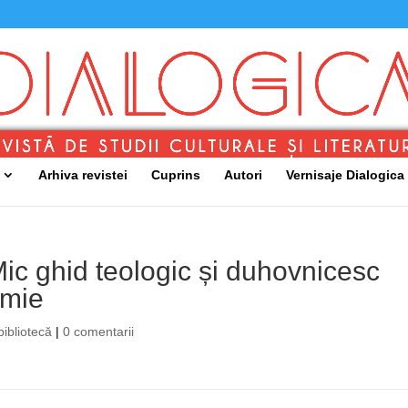
Arhiva revistei
Cuprins
Autori
Vernisaje Dialogica
ic ghid teologic și duhovnicesc
emie
bibliotecă
|
0 comentarii