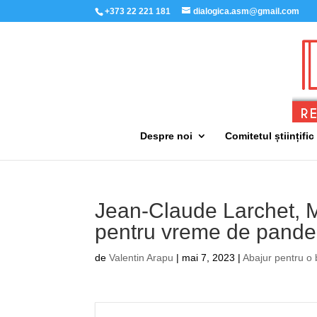
+373 22 221 181
dialogica.asm@gmail.com
Despre noi
Comitetul științific
Jean-Claude Larchet, M
pentru vreme de pand
de
Valentin Arapu
|
mai 7, 2023
|
Abajur pentru o 