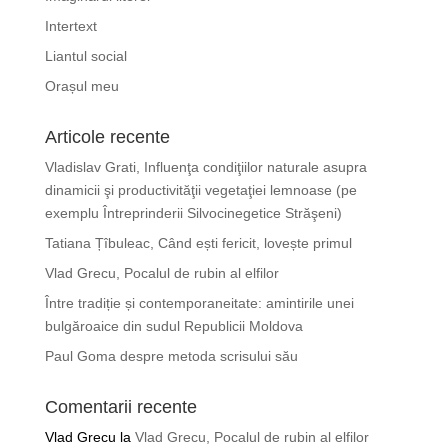
Intertext
Liantul social
Orașul meu
Articole recente
Vladislav Grati, Influenţa condiţiilor naturale asupra
dinamicii şi productivităţii vegetaţiei lemnoase (pe
exemplu Întreprinderii Silvocinegetice Străşeni)
Tatiana Țîbuleac, Când ești fericit, lovește primul
Vlad Grecu, Pocalul de rubin al elfilor
Între tradiție și contemporaneitate: amintirile unei
bulgăroaice din sudul Republicii Moldova
Paul Goma despre metoda scrisului său
Comentarii recente
Vlad Grecu
la
Vlad Grecu, Pocalul de rubin al elfilor