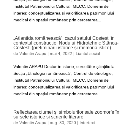
Institutul Patrimoniului Cultural, MECC. Domenii de
interes: conceptualizarea și valorificarea patrimoniului
medical din spațiul românesc prin cercetarea...
„Atlantida românească”: cazul satului Costești în
contextul construcției Nodului Hidrotehnic Stânca-
Costești (preliminarii istorice și memorialistice)
de
Valentin Arapu
|
mai 4, 2022
|
Liantul social
Valentin ARAPU Doctor în istorie, cercetător științific la
Secția „Etnologie românească”, Centrul de etnologie,
Institutul Patrimoniului Cultural, MECC. Domenii de
interes: conceptualizarea și valorificarea patrimoniului
medical din spațiul românesc prin cercetarea...
Reflectarea ciumei și simbolurilor sale zoomorfe în
sursele istorice și scrierile literare
de
Valentin Arapu
|
aug. 30, 2020
|
Intertext