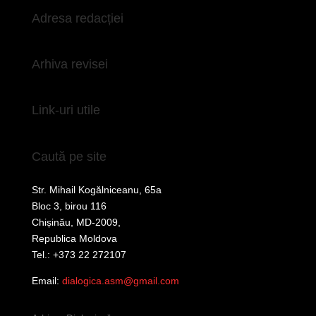
Adresa redacției
Arhiva revisei
Link-uri utile
Caută pe site
Str. Mihail Kogălniceanu, 65a
Bloc 3, birou 116
Chișinău, MD-2009,
Republica Moldova
Tel.: +373 22 272107
Email:
dialogica.asm@gmail.com