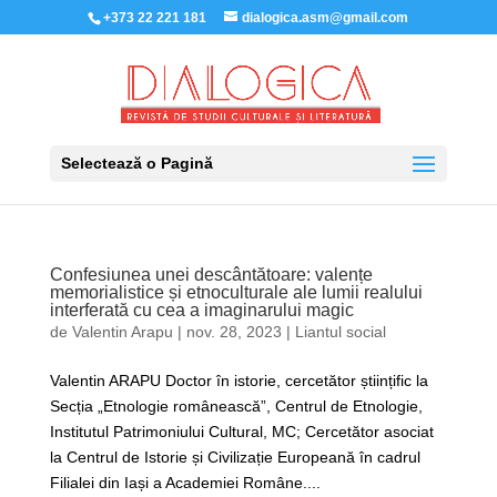
+373 22 221 181
dialogica.asm@gmail.com
Selectează o Pagină
Confesiunea unei descântătoare: valențe
memorialistice și etnoculturale ale lumii realului
interferată cu cea a imaginarului magic
de
Valentin Arapu
|
nov. 28, 2023
|
Liantul social
Valentin ARAPU Doctor în istorie, cercetător științific la
Secția „Etnologie românească”, Centrul de Etnologie,
Institutul Patrimoniului Cultural, MC; Cercetător asociat
la Centrul de Istorie și Civilizație Europeană în cadrul
Filialei din Iași a Academiei Române....