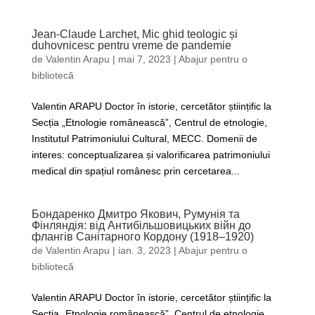
Jean-Claude Larchet, Mic ghid teologic și
duhovnicesc pentru vreme de pandemie
de
Valentin Arapu
|
mai 7, 2023
|
Abajur pentru o
bibliotecă
Valentin ARAPU Doctor în istorie, cercetător științific la
Secția „Etnologie românească”, Centrul de etnologie,
Institutul Patrimoniului Cultural, MECC. Domenii de
interes: conceptualizarea și valorificarea patrimoniului
medical din spațiul românesc prin cercetarea...
Бондаренко Дмитро Якович, Румунiя та
Фiнляндiя: вiд Антибiльшовицьких вiйн до
флангiв Санiтарного Кордону (1918–1920)
de
Valentin Arapu
|
ian. 3, 2023
|
Abajur pentru o
bibliotecă
Valentin ARAPU Doctor în istorie, cercetător științific la
Secția „Etnologie românească”, Centrul de etnologie,