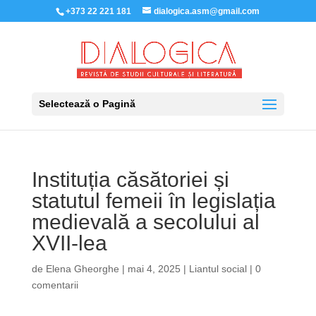
+373 22 221 181
dialogica.asm@gmail.com
Selectează o Pagină
Instituția căsătoriei și
statutul femeii în legislația
medievală a secolului al
XVII-lea
de
Elena Gheorghe
|
mai 4, 2025
|
Liantul social
|
0
comentarii