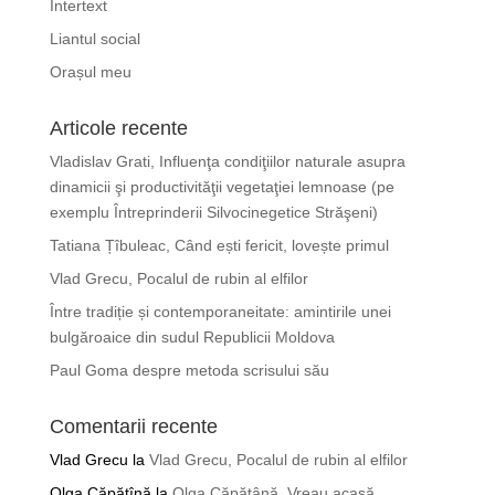
Intertext
Liantul social
Orașul meu
Articole recente
Vladislav Grati, Influenţa condiţiilor naturale asupra
dinamicii şi productivităţii vegetaţiei lemnoase (pe
exemplu Întreprinderii Silvocinegetice Străşeni)
Tatiana Țîbuleac, Când ești fericit, lovește primul
Vlad Grecu, Pocalul de rubin al elfilor
Între tradiție și contemporaneitate: amintirile unei
bulgăroaice din sudul Republicii Moldova
Paul Goma despre metoda scrisului său
Comentarii recente
Vlad Grecu
la
Vlad Grecu, Pocalul de rubin al elfilor
Olga Căpățînă
la
Olga Căpățână, Vreau acasă