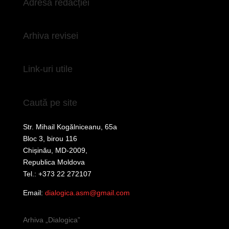
Adresa redacției
Arhiva revisei
Link-uri utile
Caută pe site
Str. Mihail Kogălniceanu, 65a
Bloc 3, birou 116
Chișinău, MD-2009,
Republica Moldova
Tel.: +373 22 272107
Email:
dialogica.asm@gmail.com
Arhiva „Dialogica”