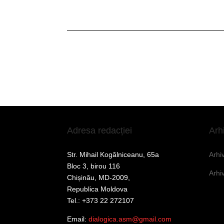
Adresa redacției
Arh
Str. Mihail Kogălniceanu, 65a
Arhi
Bloc 3, birou 116
Arhi
Chișinău, MD-2009,
Republica Moldova
Tel.: +373 22 272107
Email:
dialogica.asm@gmail.com