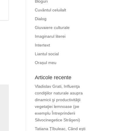
Bloguri
Cuvântul celuilalt
Dialog
Giuvaiere culturale
Imaginarul literei
Intertext
Liantul social
Orașul meu
Articole recente
Vladislav Grati, Influenţa
condiţiilor naturale asupra
dinamicii şi productivităţii
vegetaţiei lemnoase (pe
exemplu Întreprinderii
Silvocinegetice Străşeni)
Tatiana Țîbuleac, Când ești