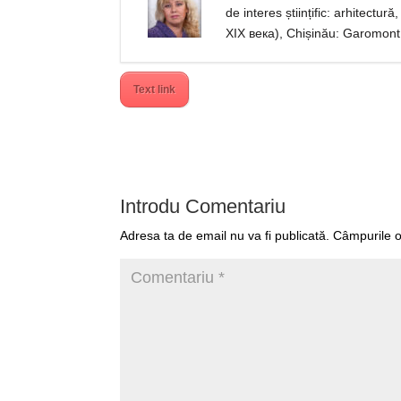
de interes științific: arhitect
ХIХ века), Chișinău: Garomont
Text link
Introdu Comentariu
Adresa ta de email nu va fi publicată.
Câmpurile o