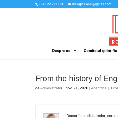
+373 22 221 181
dialogica.asm@gmail.com
Despre noi
Comitetul științific
From the history of Eng
de
Administrator
|
nov. 21, 2020
|
Acentrice
|
0 co
Doctor în studiul artelor, cerce