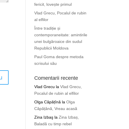
fericit, lovește primul
Vlad Grecu, Pocalul de rubin
al elfilor
Între tradiție și
contemporaneitate: amintirile
unei bulgăroaice din sudul
Republicii Moldova
Paul Goma despre metoda
scrisului său
Comentarii recente
Vlad Grecu
la
Vlad Grecu,
Pocalul de rubin al elfilor
Olga Căpățînă
la
Olga
Căpățână, Vreau acasă
Zina Izbaş
la
Zina Izbaș,
Baladă cu timp rebel