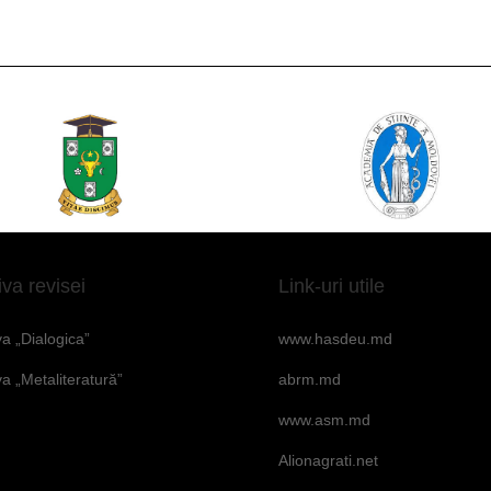
iva revisei
Link-uri utile
va „Dialogica”
www.hasdeu.md
va „Metaliteratură”
abrm.md
www.asm.md
Alionagrati.net