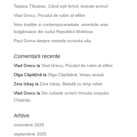
Tatiana Țîbuleac, Când ești fericit, lovește primul
Vlad Grecu, Pocalul de rubin al elfilor
Între tradiție și contemporaneitate: amintirile unei
bulgăroaice din sudul Republicii Moldova
Paul Goma despre metoda scrisului său
Comentarii recente
Vlad Grecu
la
Vlad Grecu, Pocalul de rubin al elfilor
Olga Căpățînă
la
Olga Căpățână, Vreau acasă
Zina Izbaş
la
Zina Izbaș, Baladă cu timp rebel
Vlad Grecu
la
Din culisele scrierii Imnului orașului
Chișinău
Arhive
octombrie 2025
septembrie 2025