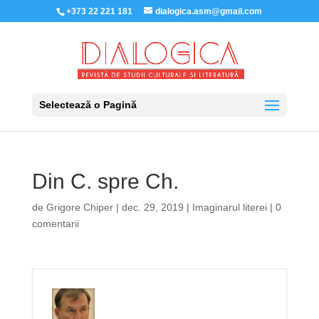
+373 22 221 181
dialogica.asm@gmail.com
Selectează o Pagină
Din C. spre Ch.
de
Grigore Chiper
|
dec. 29, 2019
|
Imaginarul literei
|
0
comentarii