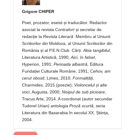
Grigore CHIPER
Poet, prozator, eseist și traducător. Redactor
asociat la revista
Contrafort
și secretar de
redacție la
Revista Literară
. Membru al Uniunii
Scriitorilor din Moldova, al Uniunii Scriitorilor din
România și al P.E.N.Club. Cărți:
Abia
tangibilul
,
Literatura Artistică, 1990;
Aici, în falset
,
Hyperion, 1991;
Perioada albastră
, Editura
Fundației Culturale Române, 1991;
Cehov, am
cerut obosit
, Limes, 2010;
Formalități
,
Charmides, 2015 (poezie);
Violoncelul și alte
voci
, Augusta, 2000;
Nisipul de sub picioare
,
Tracus Arte, 2014. A coordonat (autor secundar
Tudorel Urian) antologia
Proză scurtă
, seria
Literatura din Basarabia în secolul XX, Știința,
2004.