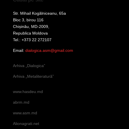
Str. Mihail Kogălniceanu, 65a
Bloc 3, birou 116
Chișinău, MD-2009,
Republica Moldova
Tel.: +373 22 272107
Email:
dialogica.asm@gmail.com
Arhiva „Dialogica”
Arhiva „Metaliteratură”
www.hasdeu.md
abrm.md
www.asm.md
Alionagrati.net