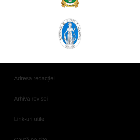
Adresa redacției
Arhiva revisei
Link-uri utile
Caută pe site