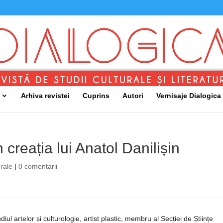
Arhiva revistei
Cuprins
Autori
Vernisaje Dialogica
n creația lui Anatol Danilișin
urale
|
0 comentarii
iul artelor și culturologie, artist plastic, membru al Secției de Științe