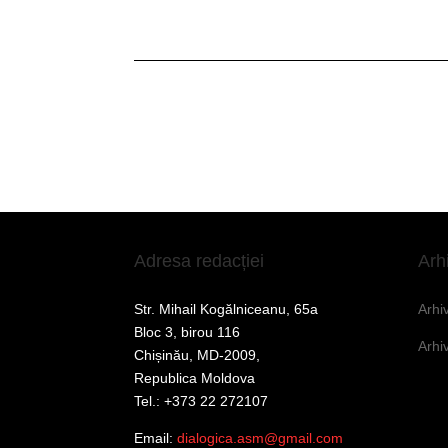
Adresa redacției
Arh
Str. Mihail Kogălniceanu, 65a
Arhi
Bloc 3, birou 116
Arhi
Chișinău, MD-2009,
Republica Moldova
Tel.: +373 22 272107
Email:
dialogica.asm@gmail.com