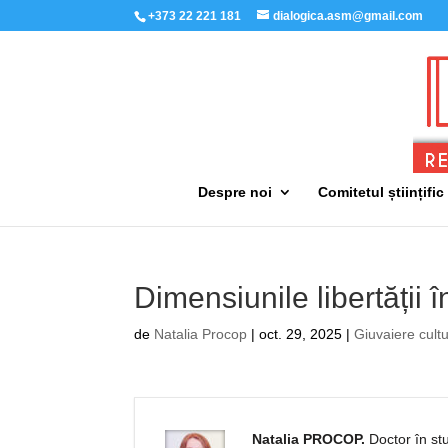
+373 22 221 181
dialogica.asm@gmail.com
Despre noi
Comitetul științific
Dimensiunile libertății î
de
Natalia Procop
|
oct. 29, 2025
|
Giuvaiere cult
Natalia PROCOP.
Doctor în stud