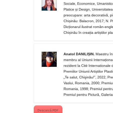
Sociale, Economice, Umanistice 
Platice și Design, Universitat
preocupare: arta decorativă, pi
Chișinău: Balacron, 2017; N. P
Dicționarul ilustrat român-eng
Chișinău în creația artiștilor p
Anatol DANILIȘIN.
Maestru în 
membru al Uniunii Internaționale
rezident la Cité Internationale 
Premiilor Uniunii Artiștilor Pla
„Te salut, Chişinău!”, 2022; P
Vaslui, Romania, 2000; Premiul
Romania, 1998; Premiul pentru 
Premiul pentru Pictură, Galeria
Descarcă PDF