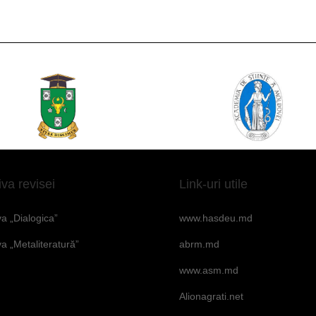
iva revisei
Link-uri utile
va „Dialogica”
www.hasdeu.md
va „Metaliteratură”
abrm.md
www.asm.md
Alionagrati.net