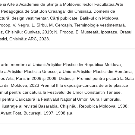
și Arte a Academiei de Științe a Moldovei; lector Facultatea Arte
ea Pedagogică de Stat „Ion Creangă” din Chișinău. Domenii de
ctură, design vestimentar. Cărți publicate: Batik-ul din Moldova,
rocop, V. Negru, L. Sîrbu, M. Cercașin, Terminologie vestimentară.
lez, Chișinău: Gunivas, 2019; N. Procop, E. Musteață, Ipostaze. Orașul
lastici, Chișinău: ARC, 2023.
arte, membru al Uniunii Artiștilor Plastici din Republica Moldova,
 a Artiștilor Plastici a Unesco, a Uniunii Artiștilor Plastici din România;
des Arts, Paris în 2006 şi 2008. Distincții: Premiul pentru pictură la Gala
stici din Moldova, 2023 Premiul II la expoziţia-concurs de arte plastice
remiul pentru caricatură la Festivalul de Umor Constantin Tănase,
 pentru Caricatură la Festivalul Naţional Umor, Gura Humorului,
ilustraţie al revistei Basarabia, Chişinău, Republica Moldova, 1998;
 Avant Post, Bucureşti, 1997, 1998 ș.a.