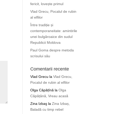
fericit, lovește primul
Vlad Grecu, Pocalul de rubin
al elfilor
Între tradiție și
contemporaneitate: amintirile
unei bulgăroaice din sudul
Republicii Moldova
Paul Goma despre metoda
scrisului său
Comentarii recente
Vlad Grecu
la
Vlad Grecu,
Pocalul de rubin al elfilor
Olga Căpățînă
la
Olga
Căpățână, Vreau acasă
Zina Izbaş
la
Zina Izbaș,
Baladă cu timp rebel