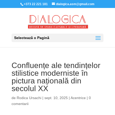
+373 22 221 181
dialogica.asm@gmail.com
Selectează o Pagină
Confluențe ale tendințelor
stilistice moderniste în
pictura națională din
secolul XX
de
Rodica Ursachi
|
sept. 10, 2025
|
Acentrice
|
0
comentarii