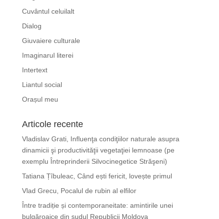
Cuvântul celuilalt
Dialog
Giuvaiere culturale
Imaginarul literei
Intertext
Liantul social
Orașul meu
Articole recente
Vladislav Grati, Influenţa condiţiilor naturale asupra
dinamicii şi productivităţii vegetaţiei lemnoase (pe
exemplu Întreprinderii Silvocinegetice Străşeni)
Tatiana Țîbuleac, Când ești fericit, lovește primul
Vlad Grecu, Pocalul de rubin al elfilor
Între tradiție și contemporaneitate: amintirile unei
bulgăroaice din sudul Republicii Moldova