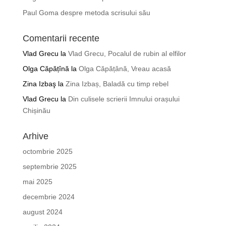
Paul Goma despre metoda scrisului său
Comentarii recente
Vlad Grecu
la
Vlad Grecu, Pocalul de rubin al elfilor
Olga Căpățînă
la
Olga Căpățână, Vreau acasă
Zina Izbaş
la
Zina Izbaș, Baladă cu timp rebel
Vlad Grecu
la
Din culisele scrierii Imnului orașului
Chișinău
Arhive
octombrie 2025
septembrie 2025
mai 2025
decembrie 2024
august 2024