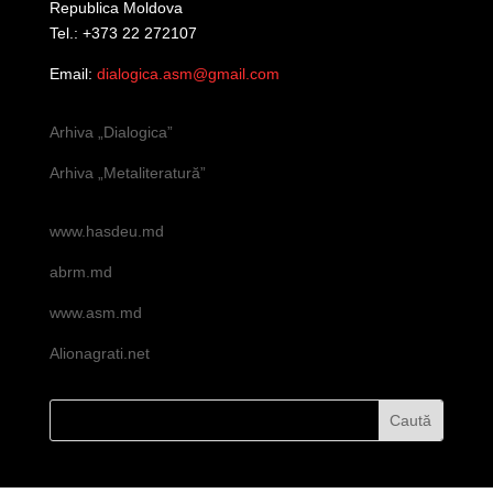
Republica Moldova
Tel.: +373 22 272107
Email:
dialogica.asm@gmail.com
Arhiva „Dialogica”
Arhiva „Metaliteratură”
www.hasdeu.md
abrm.md
www.asm.md
Alionagrati.net