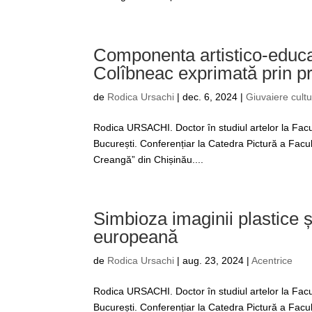
Componenta artistico-educati
Colîbneac exprimată prin pr
de
Rodica Ursachi
|
dec. 6, 2024
|
Giuvaiere cultu
Rodica URSACHI. Doctor în studiul artelor la Facul
București. Conferențiar la Catedra Pictură a Facul
Creangă” din Chișinău....
Simbioza imaginii plastice 
europeană
de
Rodica Ursachi
|
aug. 23, 2024
|
Acentrice
Rodica URSACHI. Doctor în studiul artelor la Facul
București. Conferențiar la Catedra Pictură a Facul