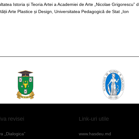
tatea Istoria și Teoria Artei a Academiei de Arte „Nicolae Grigorescu” d
tății Arte Plastice și Design, Universitatea Pedagogică de Stat „Ion
iva revisei
Link-uri utile
va „Dialogica”
www.hasdeu.md