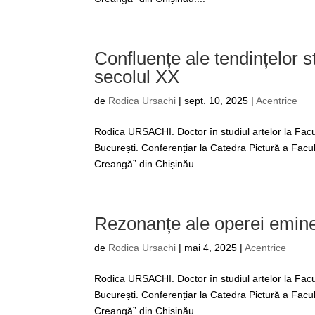
Confluențe ale tendințelor st
secolul XX
de
Rodica Ursachi
|
sept. 10, 2025
|
Acentrice
Rodica URSACHI. Doctor în studiul artelor la Facul
București. Conferențiar la Catedra Pictură a Facul
Creangă” din Chișinău....
Rezonanțe ale operei eminesc
de
Rodica Ursachi
|
mai 4, 2025
|
Acentrice
Rodica URSACHI. Doctor în studiul artelor la Facul
București. Conferențiar la Catedra Pictură a Facul
Creangă” din Chișinău....