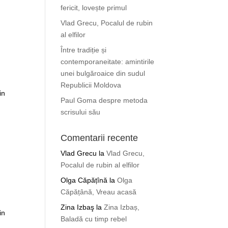
fericit, lovește primul
Vlad Grecu, Pocalul de rubin
al elfilor
Între tradiție și
contemporaneitate: amintirile
unei bulgăroaice din sudul
Republicii Moldova
in
Paul Goma despre metoda
scrisului său
Comentarii recente
Vlad Grecu
la
Vlad Grecu,
Pocalul de rubin al elfilor
Olga Căpățînă
la
Olga
Căpățână, Vreau acasă
Zina Izbaş
la
Zina Izbaș,
in
Baladă cu timp rebel