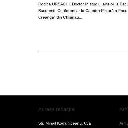
Rodica URSACHI. Doctor în studiul artelor la Facul
București. Conferențiar la Catedra Pictură a Facul
Creangă” din Chișinău....
Adresa redacției
Arh
Str. Mihail Kogălniceanu, 65a
Arhi