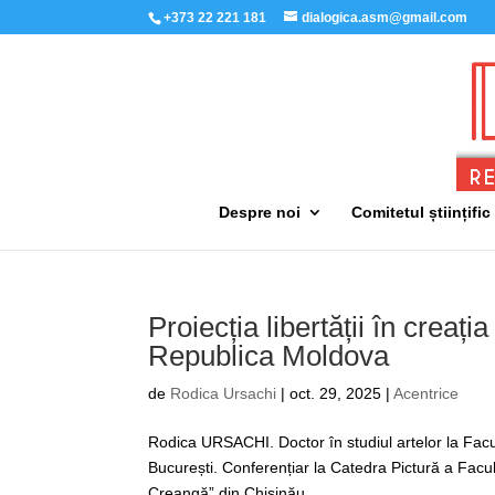
+373 22 221 181
dialogica.asm@gmail.com
Despre noi
Comitetul științific
Proiecția libertății în creați
Republica Moldova
de
Rodica Ursachi
|
oct. 29, 2025
|
Acentrice
Rodica URSACHI. Doctor în studiul artelor la Facul
București. Conferențiar la Catedra Pictură a Facul
Creangă” din Chișinău....