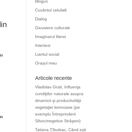
Bloguri
Cuvântul celuilalt
Dialog
din
Giuvaiere culturale
Imaginarul literei
Intertext
Liantul social
in
Orașul meu
Articole recente
Vladislav Grati, Influenţa
condiţiilor naturale asupra
dinamicii şi productivităţii
vegetaţiei lemnoase (pe
exemplu Întreprinderii
in
Silvocinegetice Străşeni)
Tatiana Țîbuleac, Când ești