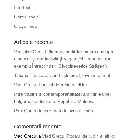
Intertext
Liantul social
Orașul meu
Articole recente
Vladislav Grati, Influenţa condiţiilor naturale asupra
dinamicii şi productivităţii vegetaţiei lemnoase (pe
exemplu Întreprinderii Silvocinegetice Străşeni)
Tatiana Țîbuleac, Când ești fericit, lovește primul
Vlad Grecu, Pocalul de rubin al elfilor
Între tradiție și contemporaneitate: amintirile unei
bulgăroaice din sudul Republicii Moldova
Paul Goma despre metoda scrisului său
Comentarii recente
Vlad Grecu
la
Vlad Grecu, Pocalul de rubin al elfilor