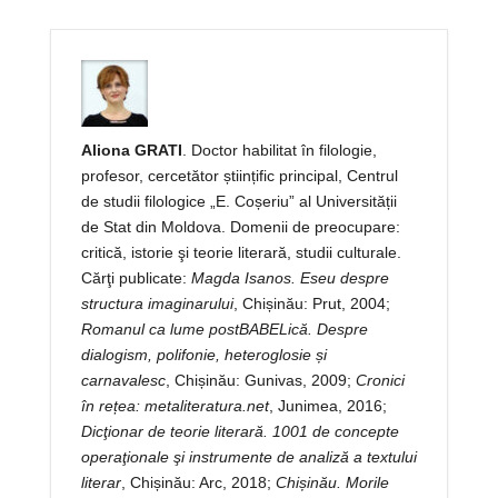
Aliona GRATI
. Doctor habilitat în filologie,
profesor, cercetător științific principal, Centrul
de studii filologice „E. Coșeriu” al Universității
de Stat din Moldova. Domenii de preocupare:
critică, istorie şi teorie literară, studii culturale.
Cărţi publicate:
Magda Isanos. Eseu despre
structura imaginarului
, Chișinău: Prut, 2004;
Romanul ca lume postBABELică. Despre
dialogism, polifonie, heteroglosie și
carnavalesc
, Chișinău: Gunivas, 2009;
Cronici
în rețea: metaliteratura.net
, Junimea, 2016;
Dicţionar de teorie literară. 1001 de concepte
operaţionale şi instrumente de analiză a textului
literar
, Chișinău: Arc, 2018;
Chișinău. Morile