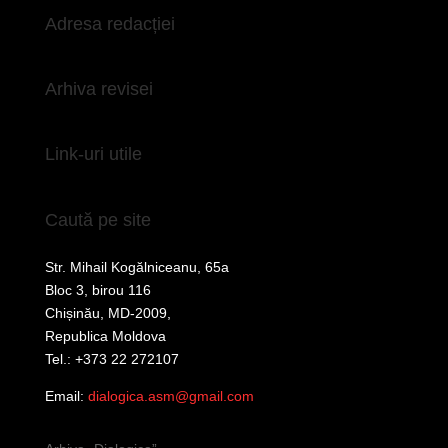
Adresa redacției
Arhiva revisei
Link-uri utile
Caută pe site
Str. Mihail Kogălniceanu, 65a
Bloc 3, birou 116
Chișinău, MD-2009,
Republica Moldova
Tel.: +373 22 272107
Email:
dialogica.asm@gmail.com