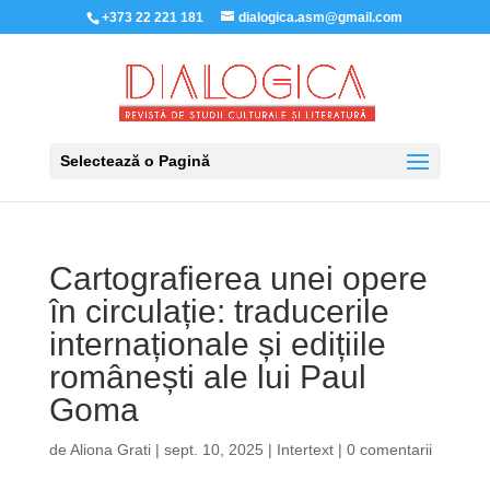
+373 22 221 181
dialogica.asm@gmail.com
Selectează o Pagină
Cartografierea unei opere
în circulație: traducerile
internaționale și edițiile
românești ale lui Paul
Goma
de
Aliona Grati
|
sept. 10, 2025
|
Intertext
|
0 comentarii