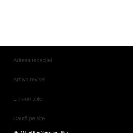
Adresa redacției
Arhiva revisei
Link-uri utile
Caută pe site
Str. Mihail Kogălniceanu, 65a