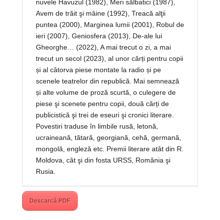
nuvele Havuzul (1982), Meri sălbatici (1987),
Avem de trăit şi mâine (1992), Treacă alţii
puntea (2000), Marginea lumii (2001), Robul de
ieri (2007), Geniosfera (2013), De-ale lui
Gheorghe… (2022), A mai trecut o zi, a mai
trecut un secol (2023), al unor cărți pentru copii
și al câtorva piese montate la radio și pe
scenele teatrelor din republică. Mai semnează
și alte volume de proză scurtă, o culegere de
piese şi scenete pentru copii, două cărți de
publicistică şi trei de eseuri şi cronici literare.
Povestiri traduse în limbile rusă, letonă,
ucraineană, tătară, georgiană, cehă, germană,
mongolă, engleză etc. Premii literare atât din R.
Moldova, cât şi din fosta URSS, România şi
Rusia.
Descarcă PDF