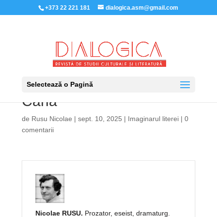
+373 22 221 181
dialogica.asm@gmail.com
Selectează o Pagină
Carla
de
Rusu Nicolae
|
sept. 10, 2025
|
Imaginarul literei
|
0
comentarii
Nicolae RUSU.
Prozator, eseist, dramaturg.