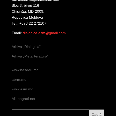
Bloc 3, birou 116
Chișinău, MD-2009,
Republica Moldova
Tel.: +373 22 272107
Email:
dialogica.asm@gmail.com
Arhiva „Dialogica”
Arhiva „Metaliteratură”
www.hasdeu.md
abrm.md
www.asm.md
Alionagrati.net