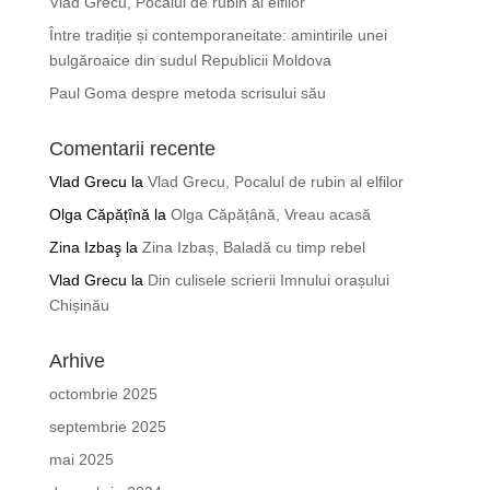
Vlad Grecu, Pocalul de rubin al elfilor
Între tradiție și contemporaneitate: amintirile unei
bulgăroaice din sudul Republicii Moldova
Paul Goma despre metoda scrisului său
Comentarii recente
Vlad Grecu
la
Vlad Grecu, Pocalul de rubin al elfilor
Olga Căpățînă
la
Olga Căpățână, Vreau acasă
Zina Izbaş
la
Zina Izbaș, Baladă cu timp rebel
Vlad Grecu
la
Din culisele scrierii Imnului orașului
Chișinău
Arhive
octombrie 2025
septembrie 2025
mai 2025