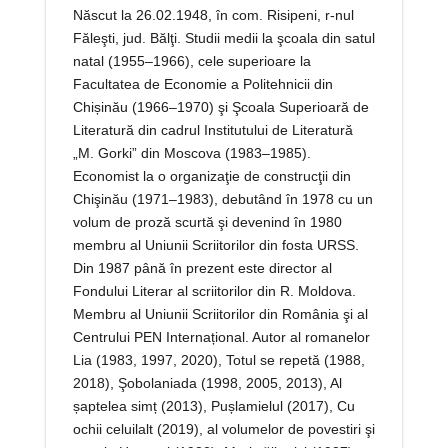
Născut la 26.02.1948, în com. Risipeni, r-nul
Făleşti, jud. Bălţi. Studii medii la şcoala din satul
natal (1955–1966), cele superioare la
Facultatea de Economie a Politehnicii din
Chișinău (1966–1970) şi Şcoala Superioară de
Literatură din cadrul Institutului de Literatură
„M. Gorki” din Moscova (1983–1985).
Economist la o organizaţie de construcţii din
Chişinău (1971–1983), debutând în 1978 cu un
volum de proză scurtă şi devenind în 1980
membru al Uniunii Scriitorilor din fosta URSS.
Din 1987 până în prezent este director al
Fondului Literar al scriitorilor din R. Moldova.
Membru al Uniunii Scriitorilor din România şi al
Centrului PEN Internațional. Autor al romanelor
Lia (1983, 1997, 2020), Totul se repetă (1988,
2018), Şobolaniada (1998, 2005, 2013), Al
șaptelea simț (2013), Pușlamielul (2017), Cu
ochii celuilalt (2019), al volumelor de povestiri şi