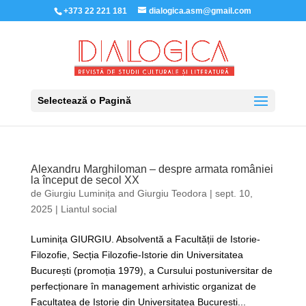
+373 22 221 181
dialogica.asm@gmail.com
Selectează o Pagină
Alexandru Marghiloman – despre armata româniei
la început de secol XX
de
Giurgiu Luminița
and
Giurgiu Teodora
|
sept. 10,
2025
|
Liantul social
Luminița GIURGIU. Absolventă a Facultății de Istorie-
Filozofie, Secția Filozofie-Istorie din Universitatea
București (promoția 1979), a Cursului postuniversitar de
perfecționare în management arhivistic organizat de
Facultatea de Istorie din Universitatea București...