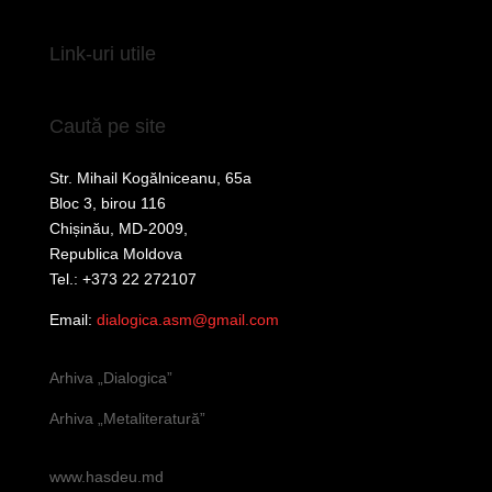
Link-uri utile
Caută pe site
Str. Mihail Kogălniceanu, 65a
Bloc 3, birou 116
Chișinău, MD-2009,
Republica Moldova
Tel.: +373 22 272107
Email:
dialogica.asm@gmail.com
Arhiva „Dialogica”
Arhiva „Metaliteratură”
www.hasdeu.md