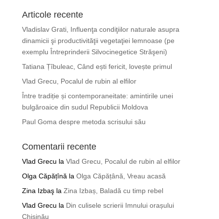
Articole recente
Vladislav Grati, Influenţa condiţiilor naturale asupra
dinamicii şi productivităţii vegetaţiei lemnoase (pe
exemplu Întreprinderii Silvocinegetice Străşeni)
Tatiana Țîbuleac, Când ești fericit, lovește primul
Vlad Grecu, Pocalul de rubin al elfilor
Între tradiție și contemporaneitate: amintirile unei
bulgăroaice din sudul Republicii Moldova
Paul Goma despre metoda scrisului său
Comentarii recente
Vlad Grecu
la
Vlad Grecu, Pocalul de rubin al elfilor
Olga Căpățînă
la
Olga Căpățână, Vreau acasă
Zina Izbaş
la
Zina Izbaș, Baladă cu timp rebel
Vlad Grecu
la
Din culisele scrierii Imnului orașului
Chișinău