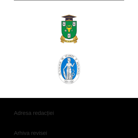
Adresa redacției
Arhiva revisei