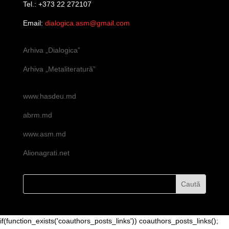
Tel.: +373 22 272107
Email:
dialogica.asm@gmail.com
Arhiva „Dialogica”
Arhiva „Metaliteratură”
www.hasdeu.md
abrm.md
www.asm.md
Alionagrati.net
if(function_exists('coauthors_posts_links')) coauthors_posts_links();