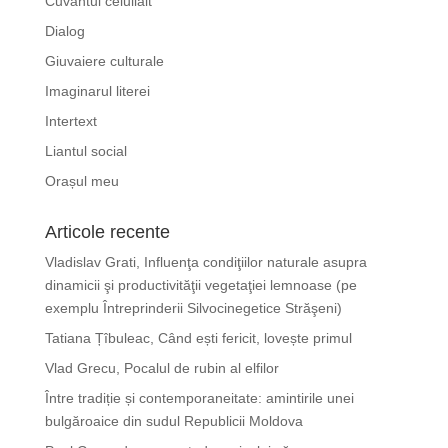
Cuvântul celuilalt
Dialog
Giuvaiere culturale
Imaginarul literei
Intertext
Liantul social
Orașul meu
Articole recente
Vladislav Grati, Influenţa condiţiilor naturale asupra
dinamicii şi productivităţii vegetaţiei lemnoase (pe
exemplu Întreprinderii Silvocinegetice Străşeni)
Tatiana Țîbuleac, Când ești fericit, lovește primul
Vlad Grecu, Pocalul de rubin al elfilor
Între tradiție și contemporaneitate: amintirile unei
bulgăroaice din sudul Republicii Moldova