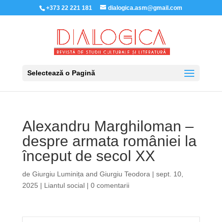
+373 22 221 181
dialogica.asm@gmail.com
Selectează o Pagină
Alexandru Marghiloman –
despre armata româniei la
început de secol XX
de
Giurgiu Luminița
and
Giurgiu Teodora
|
sept. 10,
2025
|
Liantul social
|
0 comentarii