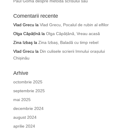
Paul Goma despre metoda scrisului său
Comentarii recente
Vlad Grecu
la
Vlad Grecu, Pocalul de rubin al elfilor
Olga Căpățînă
la
Olga Căpățână, Vreau acasă
Zina Izbaş
la
Zina Izbaș, Baladă cu timp rebel
Vlad Grecu
la
Din culisele scrierii Imnului orașului
Chișinău
Arhive
octombrie 2025
septembrie 2025
mai 2025
decembrie 2024
august 2024
aprilie 2024