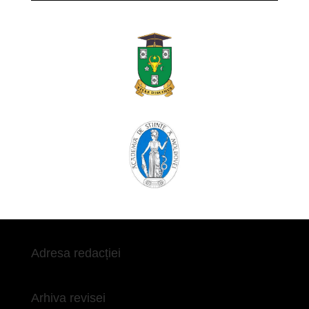
Adresa redacției
Arhiva revisei