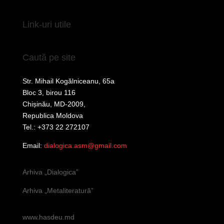
Link-uri utile
Caută pe site
Str. Mihail Kogălniceanu, 65a
Bloc 3, birou 116
Chișinău, MD-2009,
Republica Moldova
Tel.: +373 22 272107
Email:
dialogica.asm@gmail.com
Arhiva „Dialogica”
Arhiva „Metaliteratură”
www.hasdeu.md