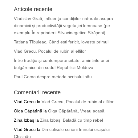
Articole recente
Vladislav Grati, Influenţa condiţiilor naturale asupra
dinamicii şi productivităţii vegetaţiei lemnoase (pe
exemplu Întreprinderii Silvocinegetice Străşeni)
Tatiana Țîbuleac, Când ești fericit, lovește primul
Vlad Grecu, Pocalul de rubin al elfilor
Între tradiție și contemporaneitate: amintirile unei
bulgăroaice din sudul Republicii Moldova
Paul Goma despre metoda scrisului său
Comentarii recente
Vlad Grecu
la
Vlad Grecu, Pocalul de rubin al elfilor
Olga Căpățînă
la
Olga Căpățână, Vreau acasă
Zina Izbaş
la
Zina Izbaș, Baladă cu timp rebel
Vlad Grecu
la
Din culisele scrierii Imnului orașului
Chișinău