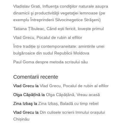
Vladislav Grati, Influenţa condiţiilor naturale asupra
dinamicii şi productivităţii vegetaţiei lemnoase (pe
exemplu Întreprinderii Silvocinegetice Străşeni)
Tatiana Țîbuleac, Când ești fericit, lovește primul
Vlad Grecu, Pocalul de rubin al elfilor
Între tradiție și contemporaneitate: amintirile unei
bulgăroaice din sudul Republicii Moldova
Paul Goma despre metoda scrisului său
Comentarii recente
Vlad Grecu
la
Vlad Grecu, Pocalul de rubin al elfilor
Olga Căpățînă
la
Olga Căpățână, Vreau acasă
Zina Izbaş
la
Zina Izbaș, Baladă cu timp rebel
Vlad Grecu
la
Din culisele scrierii Imnului orașului
Chișinău