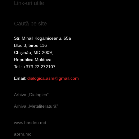
Link-uri utile
Caută pe site
Str. Mihail Kogălniceanu, 65a
Bloc 3, birou 116
Chișinău, MD-2009,
Republica Moldova
Tel.: +373 22 272107
Email:
dialogica.asm@gmail.com
Arhiva „Dialogica”
Arhiva „Metaliteratură”
www.hasdeu.md
abrm.md