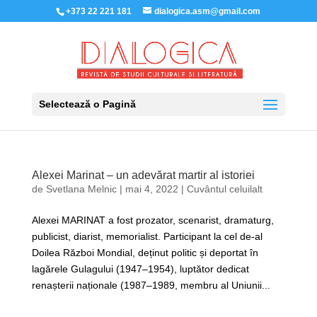
+373 22 221 181
dialogica.asm@gmail.com
Selectează o Pagină
Alexei Marinat – un adevărat martir al istoriei
de
Svetlana Melnic
|
mai 4, 2022
|
Cuvântul celuilalt
Alexei MARINAT a fost prozator, scenarist, dramaturg,
publicist, diarist, memorialist. Participant la cel de-al
Doilea Război Mondial, deținut politic și deportat în
lagărele Gulagului (1947–1954), luptător dedicat
renașterii naționale (1987–1989, membru al Uniunii...