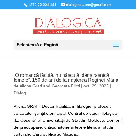
+373 22 221 181
dialogica.asm@gmail.com
Selectează o Pagină
„O româncă făcută, nu născută, dar strașnică
femeie”. 150 de ani de la nașterea Reginei Maria
de
Aliona Grati
and
Georgeta Filitti
|
oct. 29, 2025
|
Dialog
Aliona GRATI. Doctor habilitat în filologie, profesor,
cercetător științific principal, Centrul de studii filologice
„E. Coșeriu” al Universității de Stat din Moldova. Domenii
de preocupare: critică, istorie şi teorie literară, studii
culturale. Cărţi publicate: Magda...