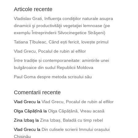
Articole recente
Vladislav Grati, Influenţa condiţiilor naturale asupra
dinamicii şi productivităţii vegetaţiei lemnoase (pe
exemplu Întreprinderii Silvocinegetice Străşeni)
Tatiana Țîbuleac, Când ești fericit, lovește primul
Vlad Grecu, Pocalul de rubin al elfilor
Între tradiție și contemporaneitate: amintirile unei
bulgăroaice din sudul Republicii Moldova
Paul Goma despre metoda scrisului său
Comentarii recente
Vlad Grecu
la
Vlad Grecu, Pocalul de rubin al elfilor
Olga Căpățînă
la
Olga Căpățână, Vreau acasă
Zina Izbaş
la
Zina Izbaș, Baladă cu timp rebel
Vlad Grecu
la
Din culisele scrierii Imnului orașului
Chișinău