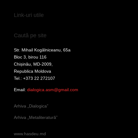
Link-uri utile
Caută pe site
Str. Mihail Kogălniceanu, 65a
Bloc 3, birou 116
Chișinău, MD-2009,
Republica Moldova
Tel.: +373 22 272107
Email:
dialogica.asm@gmail.com
Arhiva „Dialogica”
Arhiva „Metaliteratură”
www.hasdeu.md