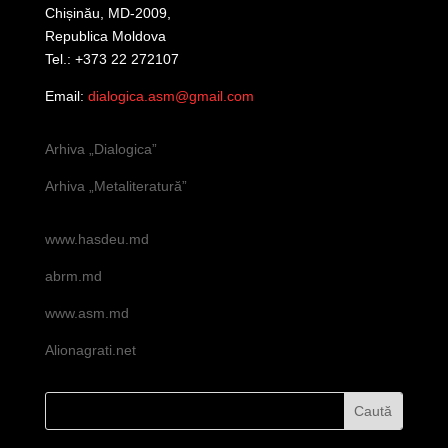
Chișinău, MD-2009,
Republica Moldova
Tel.: +373 22 272107
Email:
dialogica.asm@gmail.com
Arhiva „Dialogica”
Arhiva „Metaliteratură”
www.hasdeu.md
abrm.md
www.asm.md
Alionagrati.net