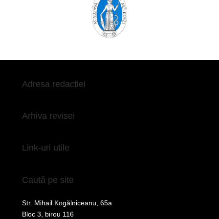
Adresa redacției
Arhiva revisei
Link-uri utile
Caută pe site
Str. Mihail Kogălniceanu, 65a
Bloc 3, birou 116