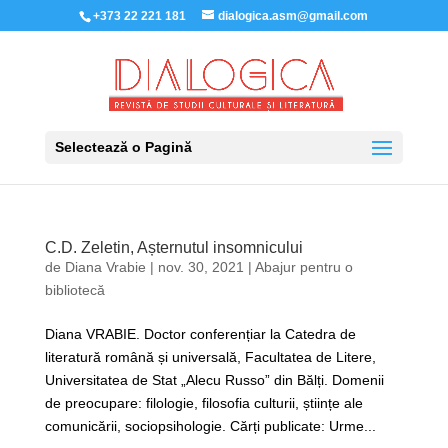
+373 22 221 181
dialogica.asm@gmail.com
Selectează o Pagină
C.D. Zeletin, Așternutul insomnicului
de
Diana Vrabie
|
nov. 30, 2021
|
Abajur pentru o
bibliotecă
Diana VRABIE. Doctor conferențiar la Catedra de
literatură română și universală, Facultatea de Litere,
Universitatea de Stat „Alecu Russo” din Bălți. Domenii
de preocupare: filologie, filosofia culturii, științe ale
comunicării, sociopsihologie. Cărți publicate: Urme...