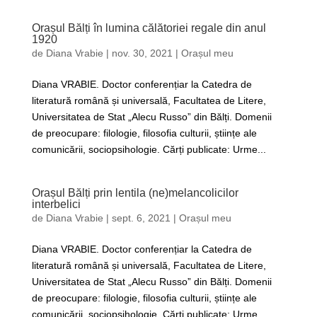
Orașul Bălți în lumina călătoriei regale din anul
1920
de
Diana Vrabie
|
nov. 30, 2021
|
Orașul meu
Diana VRABIE. Doctor conferențiar la Catedra de
literatură română și universală, Facultatea de Litere,
Universitatea de Stat „Alecu Russo” din Bălți. Domenii
de preocupare: filologie, filosofia culturii, științe ale
comunicării, sociopsihologie. Cărți publicate: Urme...
Orașul Bălți prin lentila (ne)melancolicilor
interbelici
de
Diana Vrabie
|
sept. 6, 2021
|
Orașul meu
Diana VRABIE. Doctor conferențiar la Catedra de
literatură română și universală, Facultatea de Litere,
Universitatea de Stat „Alecu Russo” din Bălți. Domenii
de preocupare: filologie, filosofia culturii, științe ale
comunicării, sociopsihologie. Cărți publicate: Urme...