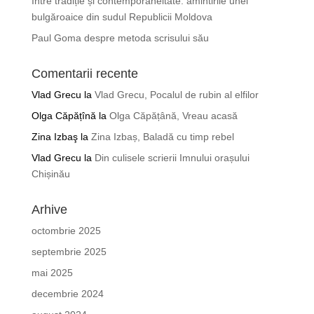
Între tradiție și contemporaneitate: amintirile unei
bulgăroaice din sudul Republicii Moldova
Paul Goma despre metoda scrisului său
Comentarii recente
Vlad Grecu
la
Vlad Grecu, Pocalul de rubin al elfilor
Olga Căpățînă
la
Olga Căpățână, Vreau acasă
Zina Izbaş
la
Zina Izbaș, Baladă cu timp rebel
Vlad Grecu
la
Din culisele scrierii Imnului orașului
Chișinău
Arhive
octombrie 2025
septembrie 2025
mai 2025
decembrie 2024