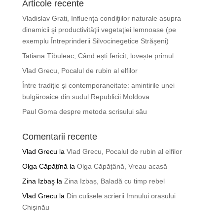
Articole recente
Vladislav Grati, Influenţa condiţiilor naturale asupra
dinamicii şi productivităţii vegetaţiei lemnoase (pe
exemplu Întreprinderii Silvocinegetice Străşeni)
Tatiana Țîbuleac, Când ești fericit, lovește primul
Vlad Grecu, Pocalul de rubin al elfilor
Între tradiție și contemporaneitate: amintirile unei
bulgăroaice din sudul Republicii Moldova
Paul Goma despre metoda scrisului său
Comentarii recente
Vlad Grecu
la
Vlad Grecu, Pocalul de rubin al elfilor
Olga Căpățînă
la
Olga Căpățână, Vreau acasă
Zina Izbaş
la
Zina Izbaș, Baladă cu timp rebel
Vlad Grecu
la
Din culisele scrierii Imnului orașului
Chișinău