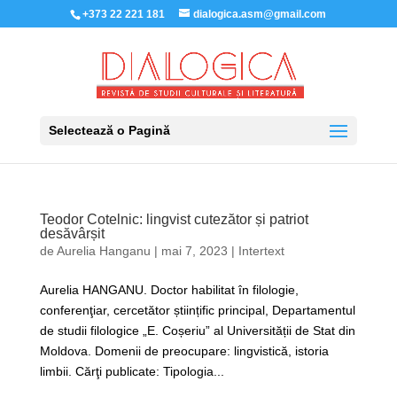
+373 22 221 181
dialogica.asm@gmail.com
Selectează o Pagină
Teodor Cotelnic: lingvist cutezător și patriot
desăvârșit
de
Aurelia Hanganu
|
mai 7, 2023
|
Intertext
Aurelia HANGANU. Doctor habilitat în filologie,
conferenţiar, cercetător științific principal, Departamentul
de studii filologice „E. Coșeriu” al Universității de Stat din
Moldova. Domenii de preocupare: lingvistică, istoria
limbii. Cărţi publicate: Tipologia...