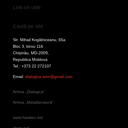
Link-uri utile
Caută pe site
Str. Mihail Kogălniceanu, 65a
Bloc 3, birou 116
Chișinău, MD-2009,
Republica Moldova
Tel.: +373 22 272107
Email:
dialogica.asm@gmail.com
Arhiva „Dialogica”
Arhiva „Metaliteratură”
www.hasdeu.md