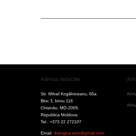
Adresa redacției
Arh
Str. Mihail Kogălniceanu, 65a
Arhi
Bloc 3, birou 116
Arhi
Chișinău, MD-2009,
Republica Moldova
Tel.: +373 22 272107
Email:
dialogica.asm@gmail.com