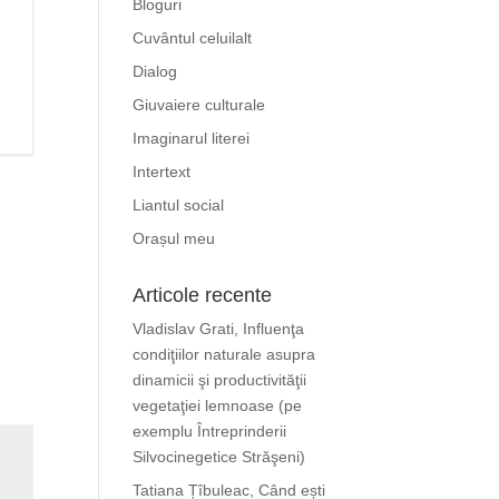
Bloguri
Cuvântul celuilalt
Dialog
Giuvaiere culturale
Imaginarul literei
Intertext
Liantul social
Orașul meu
Articole recente
Vladislav Grati, Influenţa
condiţiilor naturale asupra
dinamicii şi productivităţii
vegetaţiei lemnoase (pe
exemplu Întreprinderii
Silvocinegetice Străşeni)
Tatiana Țîbuleac, Când ești