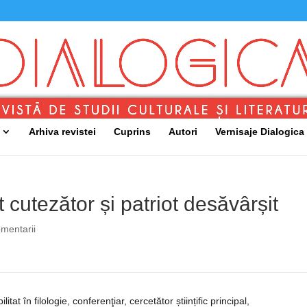
Arhiva revistei
Cuprins
Autori
Vernisaje Dialogica
t cutezător și patriot desăvârșit
omentarii
litat în filologie, conferenţiar, cercetător științific principal,