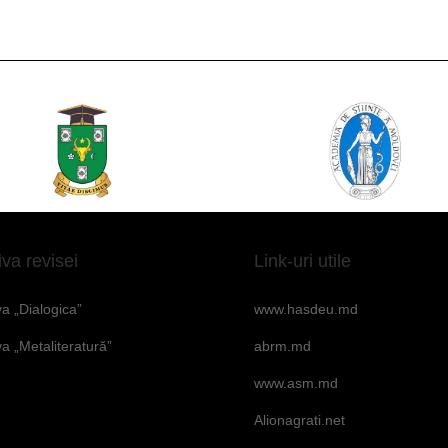
iva revisei
Link-uri utile
va „Dialogica”
www.hasdeu.md
va „Metaliteratură”
abrm.md
www.asm.md
Alionagrati.net