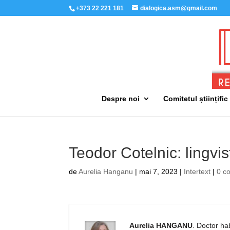
+373 22 221 181
dialogica.asm@gmail.com
Despre noi
Comitetul științific
Teodor Cotelnic: lingvis
de
Aurelia Hanganu
|
mai 7, 2023
|
Intertext
|
0 c
Aurelia HANGANU
. Doctor habi