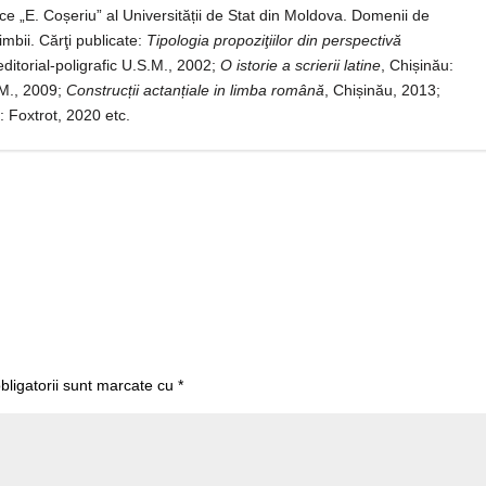
ice „E. Coșeriu” al Universității de Stat din Moldova. Domenii de
limbii. Cărţi publicate:
Tipologia propoziţiilor din perspectivă
editorial-poligrafic U.S.M., 2002;
O istorie a scrierii latine
, Chișinău:
S.M., 2009;
Construcții actanțiale in limba română
, Chișinău, 2013;
: Foxtrot, 2020 etc.
bligatorii sunt marcate cu
*