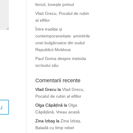
fericit, lovește primul
Vlad Grecu, Pocalul de rubin
al elfilor
Între tradiție și
contemporaneitate: amintirile
unei bulgăroaice din sudul
Republicii Moldova
Paul Goma despre metoda
scrisului său
Comentarii recente
Vlad Grecu
la
Vlad Grecu,
Pocalul de rubin al elfilor
Olga Căpățînă
la
Olga
Căpățână, Vreau acasă
Zina Izbaş
la
Zina Izbaș,
Baladă cu timp rebel