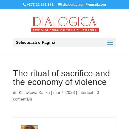
+373 22 221 181
dialogica.asm@gmail.com
Selectează o Pagină
The ritual of sacrifice and
the economy of violence
de
Kulavkova Katika
|
mai 7, 2023
|
Intertext
|
0
comentarii