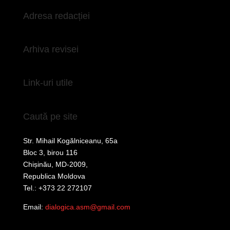
Adresa redacției
Arhiva revisei
Link-uri utile
Caută pe site
Str. Mihail Kogălniceanu, 65a
Bloc 3, birou 116
Chișinău, MD-2009,
Republica Moldova
Tel.: +373 22 272107
Email:
dialogica.asm@gmail.com