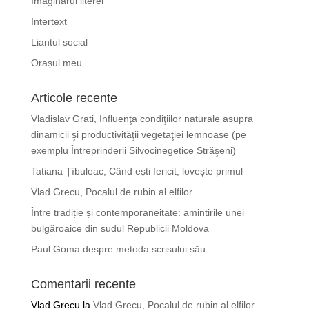
Imaginarul literei
Intertext
Liantul social
Orașul meu
Articole recente
Vladislav Grati, Influenţa condiţiilor naturale asupra
dinamicii şi productivităţii vegetaţiei lemnoase (pe
exemplu Întreprinderii Silvocinegetice Străşeni)
Tatiana Țîbuleac, Când ești fericit, lovește primul
Vlad Grecu, Pocalul de rubin al elfilor
Între tradiție și contemporaneitate: amintirile unei
bulgăroaice din sudul Republicii Moldova
Paul Goma despre metoda scrisului său
Comentarii recente
Vlad Grecu
la
Vlad Grecu, Pocalul de rubin al elfilor