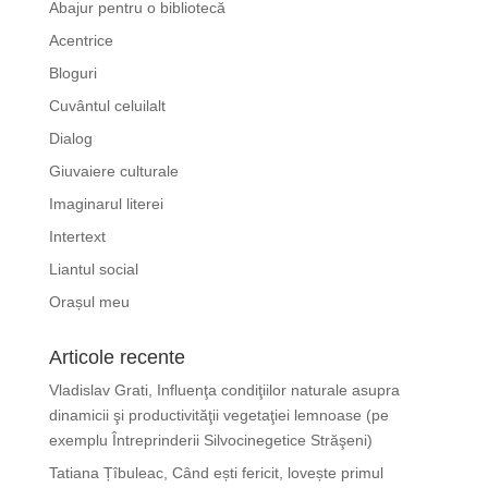
Abajur pentru o bibliotecă
Acentrice
Bloguri
Cuvântul celuilalt
Dialog
Giuvaiere culturale
Imaginarul literei
Intertext
Liantul social
Orașul meu
Articole recente
Vladislav Grati, Influenţa condiţiilor naturale asupra
dinamicii şi productivităţii vegetaţiei lemnoase (pe
exemplu Întreprinderii Silvocinegetice Străşeni)
Tatiana Țîbuleac, Când ești fericit, lovește primul