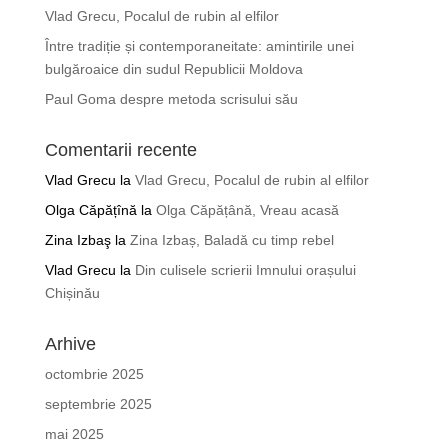
Vlad Grecu, Pocalul de rubin al elfilor
Între tradiție și contemporaneitate: amintirile unei
bulgăroaice din sudul Republicii Moldova
Paul Goma despre metoda scrisului său
Comentarii recente
Vlad Grecu
la
Vlad Grecu, Pocalul de rubin al elfilor
Olga Căpățînă
la
Olga Căpățână, Vreau acasă
Zina Izbaş
la
Zina Izbaș, Baladă cu timp rebel
Vlad Grecu
la
Din culisele scrierii Imnului orașului
Chișinău
Arhive
octombrie 2025
septembrie 2025
mai 2025