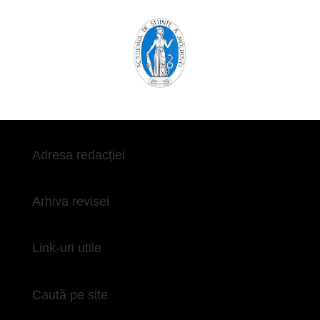
Adresa redacției
Arhiva revisei
Link-uri utile
Caută pe site