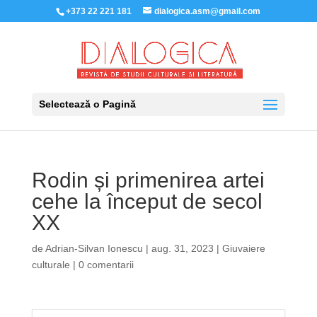
+373 22 221 181
dialogica.asm@gmail.com
Selectează o Pagină
Rodin și primenirea artei
cehe la început de secol
XX
de
Adrian-Silvan Ionescu
|
aug. 31, 2023
|
Giuvaiere
culturale
|
0 comentarii