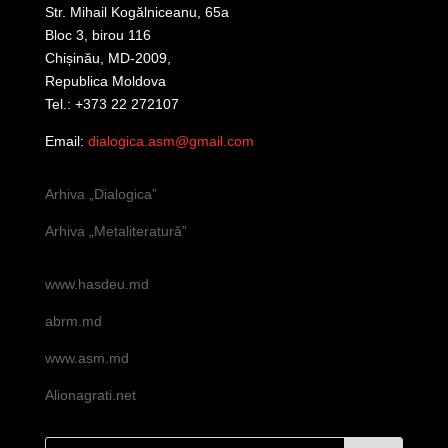
Str. Mihail Kogălniceanu, 65a
Bloc 3, birou 116
Chișinău, MD-2009,
Republica Moldova
Tel.: +373 22 272107
Email:
dialogica.asm@gmail.com
Arhiva „Dialogica”
Arhiva „Metaliteratură”
www.hasdeu.md
abrm.md
www.asm.md
Alionagrati.net