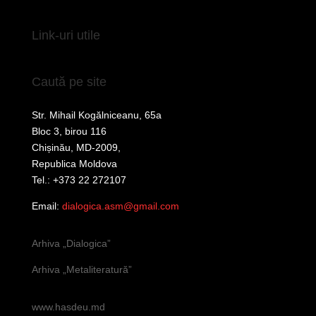
Link-uri utile
Caută pe site
Str. Mihail Kogălniceanu, 65a
Bloc 3, birou 116
Chișinău, MD-2009,
Republica Moldova
Tel.: +373 22 272107
Email:
dialogica.asm@gmail.com
Arhiva „Dialogica”
Arhiva „Metaliteratură”
www.hasdeu.md