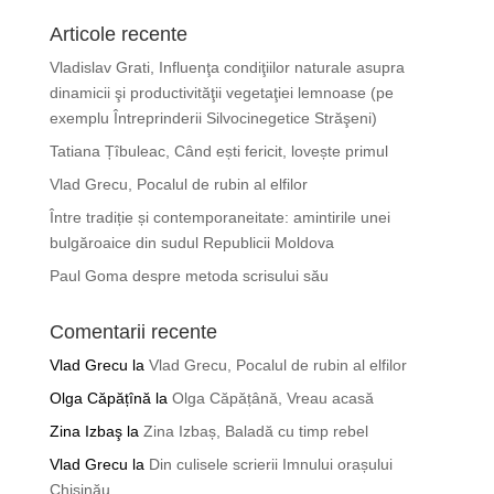
Articole recente
Vladislav Grati, Influenţa condiţiilor naturale asupra
dinamicii şi productivităţii vegetaţiei lemnoase (pe
exemplu Întreprinderii Silvocinegetice Străşeni)
Tatiana Țîbuleac, Când ești fericit, lovește primul
Vlad Grecu, Pocalul de rubin al elfilor
Între tradiție și contemporaneitate: amintirile unei
bulgăroaice din sudul Republicii Moldova
Paul Goma despre metoda scrisului său
Comentarii recente
Vlad Grecu
la
Vlad Grecu, Pocalul de rubin al elfilor
Olga Căpățînă
la
Olga Căpățână, Vreau acasă
Zina Izbaş
la
Zina Izbaș, Baladă cu timp rebel
Vlad Grecu
la
Din culisele scrierii Imnului orașului
Chișinău