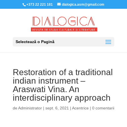
+373 22 221 181
dialogica.asm@gmail.com
Selectează o Pagină
Restoration of a traditional
indian instrument –
Araswati Vina. An
interdisciplinary approach
de
Administrator
|
sept. 6, 2021
|
Acentrice
|
0 comentarii