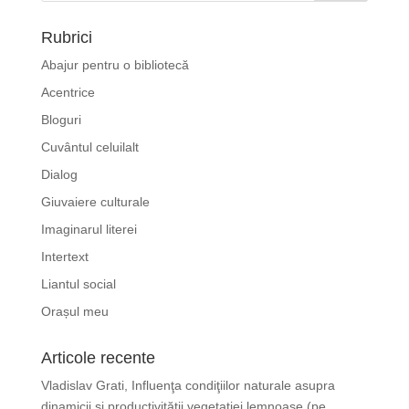
Rubrici
Abajur pentru o bibliotecă
Acentrice
Bloguri
Cuvântul celuilalt
Dialog
Giuvaiere culturale
Imaginarul literei
Intertext
Liantul social
Orașul meu
Articole recente
Vladislav Grati, Influenţa condiţiilor naturale asupra
dinamicii şi productivităţii vegetaţiei lemnoase (pe