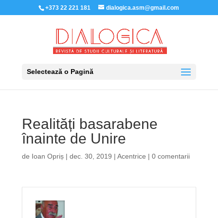
+373 22 221 181
dialogica.asm@gmail.com
Selectează o Pagină
Realități basarabene
înainte de Unire
de
Ioan Opriș
|
dec. 30, 2019
|
Acentrice
|
0 comentarii