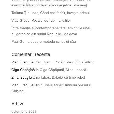
exemplu Întreprinderii Silvocinegetice Străşeni)
Tatiana Țîbuleac, Când ești fericit, lovește primul
Vlad Grecu, Pocalul de rubin al elfilor
Între tradiție și contemporaneitate: amintirile unei
bulgăroaice din sudul Republicii Moldova
Paul Goma despre metoda scrisului său
Comentarii recente
Vlad Grecu
la
Vlad Grecu, Pocalul de rubin al elfilor
Olga Căpățînă
la
Olga Căpățână, Vreau acasă
Zina Izbaş
la
Zina Izbaș, Baladă cu timp rebel
Vlad Grecu
la
Din culisele scrierii Imnului orașului
Chișinău
Arhive
octombrie 2025