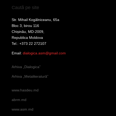
Caută pe site
Str. Mihail Kogălniceanu, 65a
Bloc 3, birou 116
Chișinău, MD-2009,
Republica Moldova
Tel.: +373 22 272107
Email:
dialogica.asm@gmail.com
Arhiva „Dialogica”
Arhiva „Metaliteratură”
www.hasdeu.md
abrm.md
www.asm.md