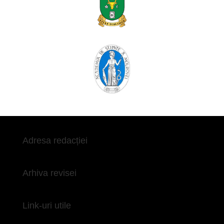
Adresa redacției
Arhiva revisei
Link-uri utile