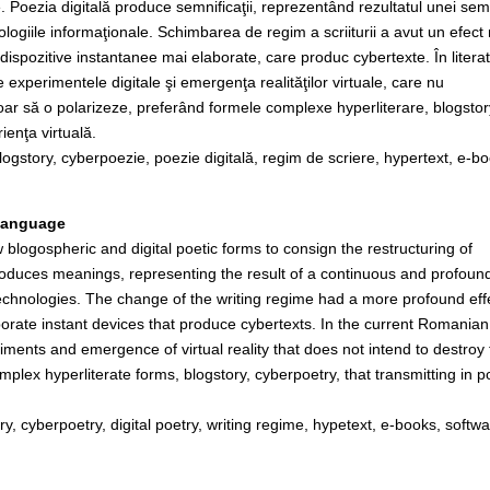
. Poezia digitală produce semnificaţii, reprezentând rezultatul unei se
ologiile informaţionale. Schimbarea de regim a scriiturii a avut un efect
 dispozitive instantanee mai elaborate, care produc cybertexte. În litera
e experimentele digitale şi emergenţa realităţilor virtuale, care nu
doar să o polarizeze, preferând formele complexe hyperliterare, blogstor
ienţa virtuală.
blogstory, cyberpoezie, poezie digitală, regim de scriere, hypertext, e-b
alanguage
blogospheric and digital poetic forms to consign the restructuring of
produces meanings, representing the result of a continuous and profoun
echnologies. The change of the writing regime had a more profound eff
aborate instant devices that produce cybertexts. In the current Romanian
xperiments and emergence of virtual reality that does not intend to destroy
omplex hyperliterate forms, blogstory, cyberpoetry, that transmitting in p
ory, cyberpoetry, digital poetry, writing regime, hypetext, e-books, softw