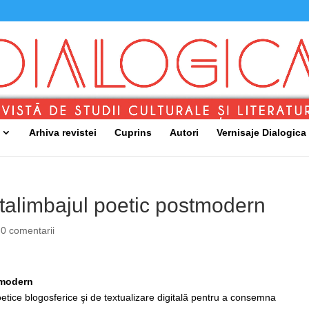
Arhiva revistei
Cuprins
Autori
Vernisaje Dialogica
metalimbajul poetic postmodern
|
0 comentarii
stmodern
etice blogosferice şi de textualizare digitală pentru a consemna