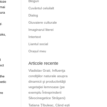
Bloguri
mioze
 mai
Cuvântul celuilalt
tura
Dialog
Giuvaiere culturale
y,
Imaginarul literei
ooks,
Intertext
Liantul social
Orașul meu
d
Articole recente
ect
Vladislav Grati, Influenţa
condiţiilor naturale asupra
 the
dinamicii şi productivităţii
oetic
vegetaţiei lemnoase (pe
exemplu Întreprinderii
are
Silvocinegetice Străşeni)
Tatiana Țîbuleac, Când ești