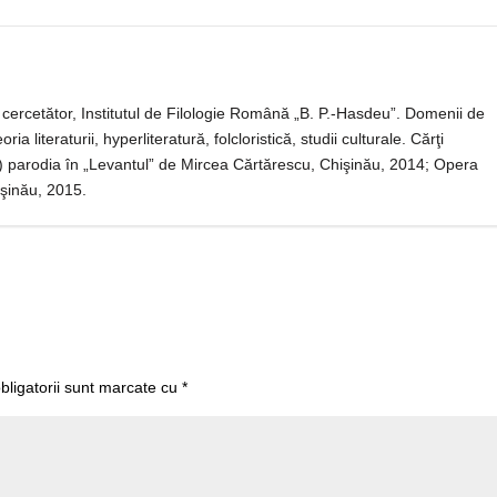
ar cercetător, Institutul de Filologie Română „B. P.-Hasdeu”. Domenii de
ria literaturii, hyperliteratură, folcloristică, studii culturale. Cărţi
to) parodia în „Levantul” de Mircea Cărtărescu, Chişinău, 2014; Opera
işinău, 2015.
bligatorii sunt marcate cu
*