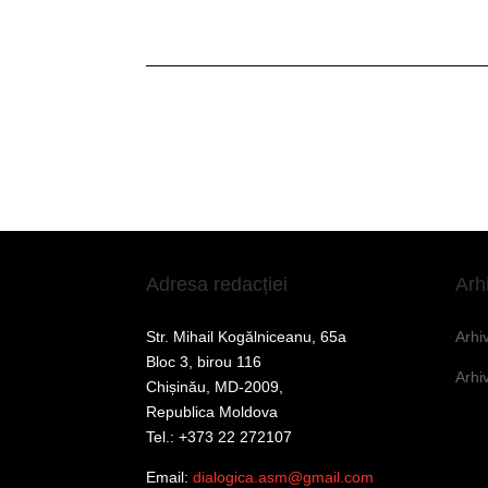
Adresa redacției
Arh
Str. Mihail Kogălniceanu, 65a
Arhi
Bloc 3, birou 116
Arhi
Chișinău, MD-2009,
Republica Moldova
Tel.: +373 22 272107
Email:
dialogica.asm@gmail.com