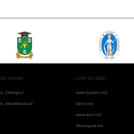
iva revisei
Link-uri utile
va „Dialogica”
www.hasdeu.md
va „Metaliteratură”
abrm.md
www.asm.md
Alionagrati.net