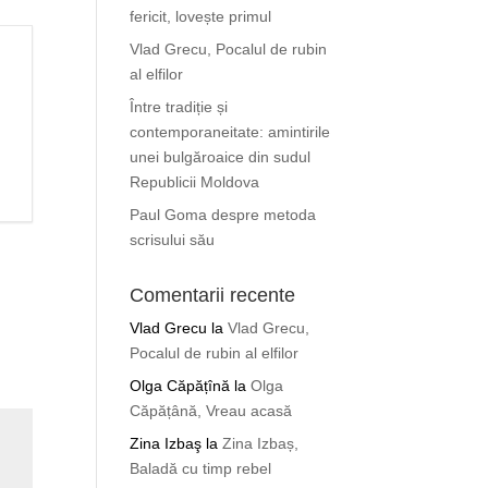
fericit, lovește primul
Vlad Grecu, Pocalul de rubin
al elfilor
Între tradiție și
contemporaneitate: amintirile
unei bulgăroaice din sudul
Republicii Moldova
Paul Goma despre metoda
scrisului său
Comentarii recente
Vlad Grecu
la
Vlad Grecu,
Pocalul de rubin al elfilor
Olga Căpățînă
la
Olga
Căpățână, Vreau acasă
Zina Izbaş
la
Zina Izbaș,
Baladă cu timp rebel