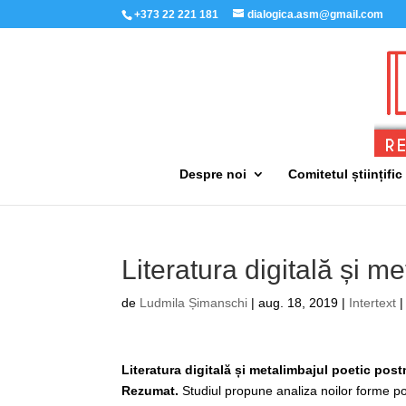
+373 22 221 181
dialogica.asm@gmail.com
Despre noi
Comitetul științific
Literatura digitală și 
de
Ludmila Șimanschi
|
aug. 18, 2019
|
Intertext
Literatura digitală și metalimbajul poetic po
Rezumat.
Studiul propune analiza noilor forme po