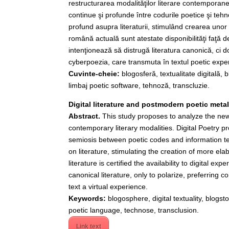
restructurarea modalităţilor literare contemporane
continue şi profunde între codurile poetice şi tehn
profund asupra literaturii, stimulând crearea unor
română actuală sunt atestate disponibilităţi faţă d
intenţionează să distrugă literatura canonică, ci 
cyberpoezia, care transmuta în textul poetic exper
Cuvinte-cheie:
blogosferă, textualitate digitală, 
limbaj poetic software, tehnoză, transcluzie.
Digital literature and postmodern poetic met
Abstract.
This study proposes to analyze the new 
contemporary literary modalities. Digital Poetry 
semiosis between poetic codes and information t
on literature, stimulating the creation of more el
literature is certified the availability to digital e
canonical literature, only to polarize, preferring c
text a virtual experience.
Keywords:
blogosphere, digital textuality, blogst
poetic language, technose, transclusion.
Link text