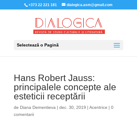
+373 22 221 181
dialogica.asm@gmail.com
Selectează o Pagină
Hans Robert Jauss:
principalele concepte ale
esteticii receptării
de
Diana Dementieva
|
dec. 30, 2019
|
Acentrice
|
0
comentarii