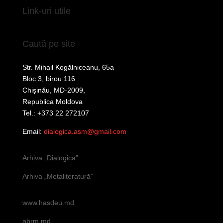
Link-uri utile
Caută pe site
Str. Mihail Kogălniceanu, 65a
Bloc 3, birou 116
Chișinău, MD-2009,
Republica Moldova
Tel.: +373 22 272107
Email:
dialogica.asm@gmail.com
Arhiva „Dialogica”
Arhiva „Metaliteratură”
www.hasdeu.md
abrm.md