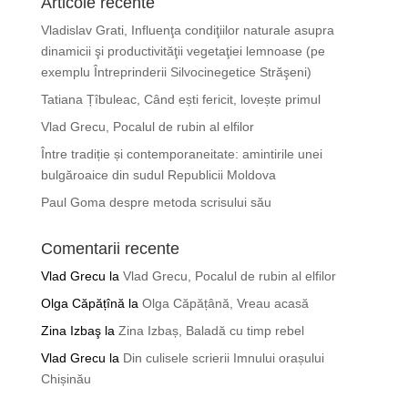
Articole recente
Vladislav Grati, Influenţa condiţiilor naturale asupra
dinamicii şi productivităţii vegetaţiei lemnoase (pe
exemplu Întreprinderii Silvocinegetice Străşeni)
Tatiana Țîbuleac, Când ești fericit, lovește primul
Vlad Grecu, Pocalul de rubin al elfilor
Între tradiție și contemporaneitate: amintirile unei
bulgăroaice din sudul Republicii Moldova
Paul Goma despre metoda scrisului său
Comentarii recente
Vlad Grecu
la
Vlad Grecu, Pocalul de rubin al elfilor
Olga Căpățînă
la
Olga Căpățână, Vreau acasă
Zina Izbaş
la
Zina Izbaș, Baladă cu timp rebel
Vlad Grecu
la
Din culisele scrierii Imnului orașului
Chișinău