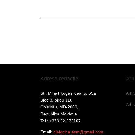
Adresa redacției
Arh
Str. Mihail Kogălniceanu, 65a
Arhi
Bloc 3, birou 116
Arhi
Chișinău, MD-2009,
Republica Moldova
Tel.: +373 22 272107
Email:
dialogica.asm@gmail.com