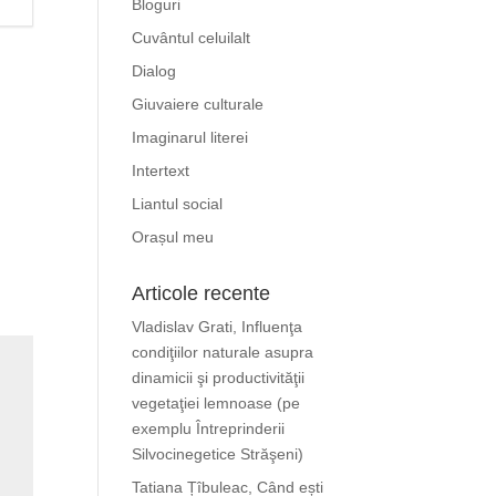
Bloguri
Cuvântul celuilalt
Dialog
Giuvaiere culturale
Imaginarul literei
Intertext
Liantul social
Orașul meu
Articole recente
Vladislav Grati, Influenţa
condiţiilor naturale asupra
dinamicii şi productivităţii
vegetaţiei lemnoase (pe
exemplu Întreprinderii
Silvocinegetice Străşeni)
Tatiana Țîbuleac, Când ești