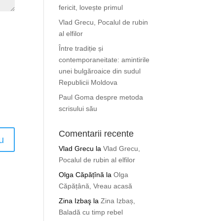
fericit, lovește primul
Vlad Grecu, Pocalul de rubin
al elfilor
Între tradiție și
contemporaneitate: amintirile
unei bulgăroaice din sudul
Republicii Moldova
Paul Goma despre metoda
scrisului său
Comentarii recente
Vlad Grecu
la
Vlad Grecu,
Pocalul de rubin al elfilor
Olga Căpățînă
la
Olga
Căpățână, Vreau acasă
Zina Izbaş
la
Zina Izbaș,
Baladă cu timp rebel