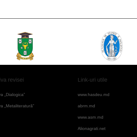
iva revisei
Link-uri utile
va „Dialogica”
www.hasdeu.md
va „Metaliteratură”
abrm.md
www.asm.md
Alionagrati.net