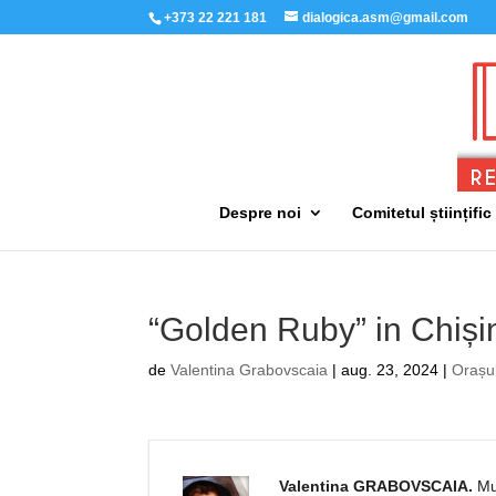
+373 22 221 181
dialogica.asm@gmail.com
Despre noi
Comitetul științific
“Golden Ruby” in Chișin
de
Valentina Grabovscaia
|
aug. 23, 2024
|
Orașu
Valentina GRABOVSCAIA.
Mu