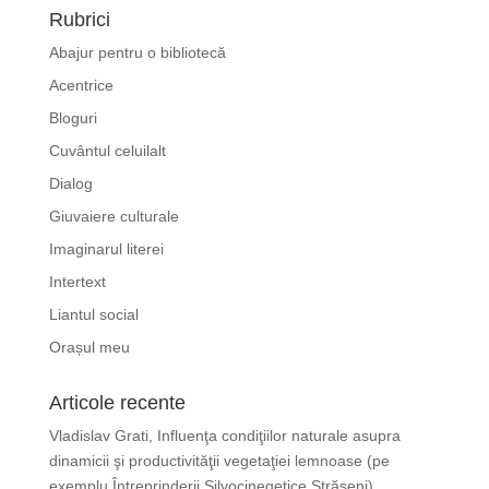
Rubrici
Abajur pentru o bibliotecă
Acentrice
Bloguri
Cuvântul celuilalt
Dialog
Giuvaiere culturale
Imaginarul literei
Intertext
Liantul social
Orașul meu
Articole recente
Vladislav Grati, Influenţa condiţiilor naturale asupra
dinamicii şi productivităţii vegetaţiei lemnoase (pe
exemplu Întreprinderii Silvocinegetice Străşeni)