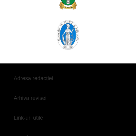
Adresa redacției
Arhiva revisei
Link-uri utile