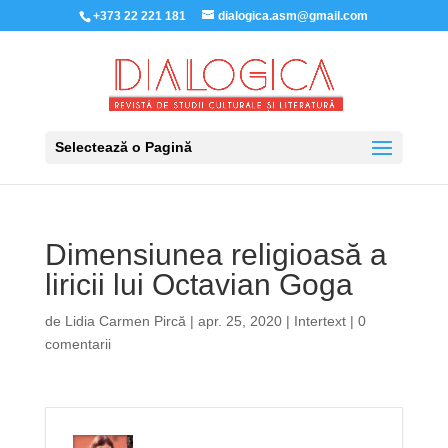
+373 22 221 181
dialogica.asm@gmail.com
Selectează o Pagină
Dimensiunea religioasă a
liricii lui Octavian Goga
de
Lidia Carmen Pircă
|
apr. 25, 2020
|
Intertext
|
0
comentarii