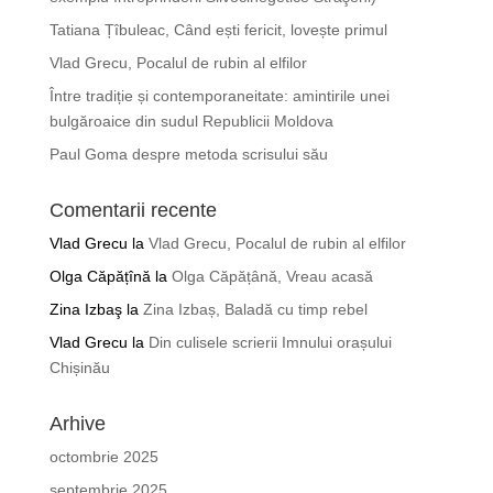
Tatiana Țîbuleac, Când ești fericit, lovește primul
Vlad Grecu, Pocalul de rubin al elfilor
Între tradiție și contemporaneitate: amintirile unei
bulgăroaice din sudul Republicii Moldova
Paul Goma despre metoda scrisului său
Comentarii recente
Vlad Grecu
la
Vlad Grecu, Pocalul de rubin al elfilor
Olga Căpățînă
la
Olga Căpățână, Vreau acasă
Zina Izbaş
la
Zina Izbaș, Baladă cu timp rebel
Vlad Grecu
la
Din culisele scrierii Imnului orașului
Chișinău
Arhive
octombrie 2025
septembrie 2025