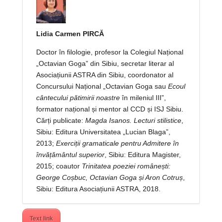
Lidia Carmen PIRCĂ
Doctor în filologie, profesor la Colegiul Național
„Octavian Goga” din Sibiu, secretar literar al
Asociațiunii ASTRA din Sibiu, coordonator al
Concursului Național „Octavian Goga sau
Ecoul
cântecului pătimirii noastre
în mileniul III”,
formator național și mentor al CCD și ISJ Sibiu.
Cărți publicate:
Magda Isanos. Lecturi stilistice
,
Sibiu: Editura Universitatea „Lucian Blaga”,
2013;
Exerciții gramaticale pentru Admitere în
învățământul superior
, Sibiu: Editura Magister,
2015; coautor
Trinitatea poeziei românești:
George Coșbuc, Octavian Goga și Aron Cotruș
,
Sibiu: Editura Asociațiunii ASTRA, 2018.
Text link