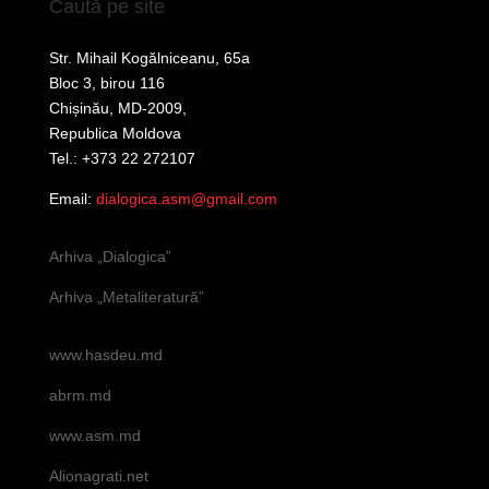
Caută pe site
Str. Mihail Kogălniceanu, 65a
Bloc 3, birou 116
Chișinău, MD-2009,
Republica Moldova
Tel.: +373 22 272107
Email:
dialogica.asm@gmail.com
Arhiva „Dialogica”
Arhiva „Metaliteratură”
www.hasdeu.md
abrm.md
www.asm.md
Alionagrati.net