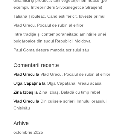
dinamicii şi productivităţii vegetaţiei lemnoase (pe
exemplu Întreprinderii Silvocinegetice Străşeni)
Tatiana Țîbuleac, Când ești fericit, lovește primul
Vlad Grecu, Pocalul de rubin al elfilor
Între tradiție și contemporaneitate: amintirile unei
bulgăroaice din sudul Republicii Moldova
Paul Goma despre metoda scrisului său
Comentarii recente
Vlad Grecu
la
Vlad Grecu, Pocalul de rubin al elfilor
Olga Căpățînă
la
Olga Căpățână, Vreau acasă
Zina Izbaş
la
Zina Izbaș, Baladă cu timp rebel
Vlad Grecu
la
Din culisele scrierii Imnului orașului
Chișinău
Arhive
octombrie 2025