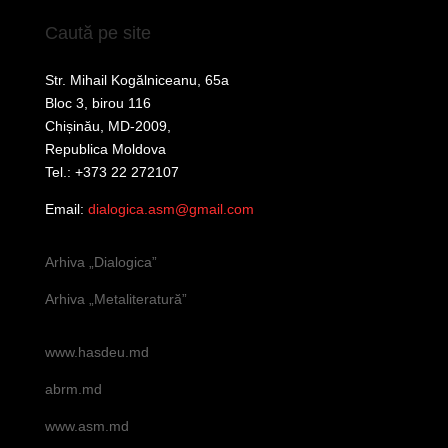
Caută pe site
Str. Mihail Kogălniceanu, 65a
Bloc 3, birou 116
Chișinău, MD-2009,
Republica Moldova
Tel.: +373 22 272107
Email:
dialogica.asm@gmail.com
Arhiva „Dialogica”
Arhiva „Metaliteratură”
www.hasdeu.md
abrm.md
www.asm.md