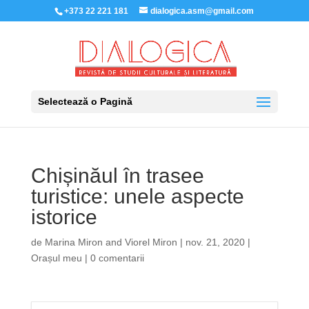
+373 22 221 181
dialogica.asm@gmail.com
Selectează o Pagină
Chișinăul în trasee
turistice: unele aspecte
istorice
de
Marina Miron
and
Viorel Miron
|
nov. 21, 2020
|
Orașul meu
|
0 comentarii