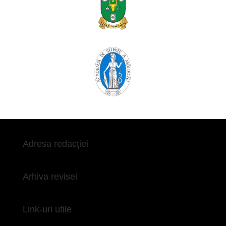
Adresa redacției
Arhiva revisei
Link-uri utile