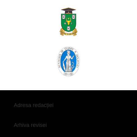
Adresa redacției
Arhiva revisei