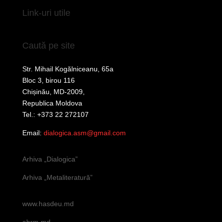
Link-uri utile
Caută pe site
Str. Mihail Kogălniceanu, 65a
Bloc 3, birou 116
Chișinău, MD-2009,
Republica Moldova
Tel.: +373 22 272107
Email:
dialogica.asm@gmail.com
Arhiva „Dialogica”
Arhiva „Metaliteratură”
www.hasdeu.md