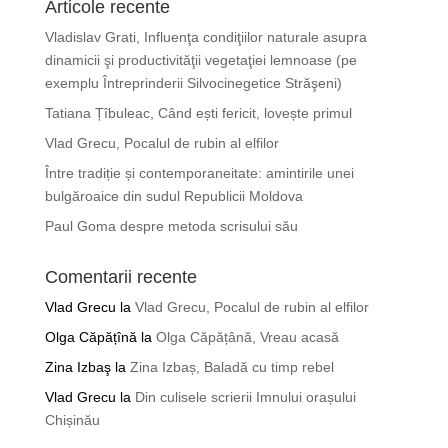
Articole recente
Vladislav Grati, Influenţa condiţiilor naturale asupra
dinamicii şi productivităţii vegetaţiei lemnoase (pe
exemplu Întreprinderii Silvocinegetice Străşeni)
Tatiana Țîbuleac, Când ești fericit, lovește primul
Vlad Grecu, Pocalul de rubin al elfilor
Între tradiție și contemporaneitate: amintirile unei
bulgăroaice din sudul Republicii Moldova
Paul Goma despre metoda scrisului său
Comentarii recente
Vlad Grecu
la
Vlad Grecu, Pocalul de rubin al elfilor
Olga Căpățînă
la
Olga Căpățână, Vreau acasă
Zina Izbaş
la
Zina Izbaș, Baladă cu timp rebel
Vlad Grecu
la
Din culisele scrierii Imnului orașului
Chișinău