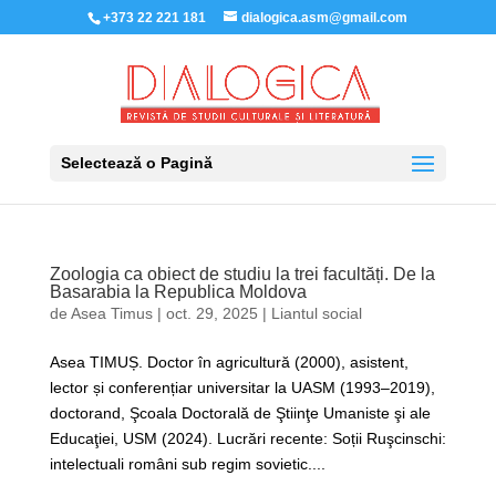
+373 22 221 181
dialogica.asm@gmail.com
Selectează o Pagină
Zoologia ca obiect de studiu la trei facultăți. De la
Basarabia la Republica Moldova
de
Asea Timus
|
oct. 29, 2025
|
Liantul social
Asea TIMUȘ. Doctor în agricultură (2000), asistent,
lector și conferențiar universitar la UASM (1993–2019),
doctorand, Şcoala Doctorală de Ştiinţe Umaniste şi ale
Educaţiei, USM (2024). Lucrări recente: Soții Ruşcinschi:
intelectuali români sub regim sovietic....