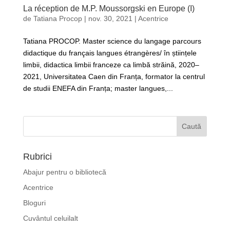
La réception de M.P. Moussorgski en Europe (I)
de
Tatiana Procop
|
nov. 30, 2021
|
Acentrice
Tatiana PROCOP. Master science du langage parcours
didactique du français langues étrangères/ în științele
limbii, didactica limbii franceze ca limbă străină, 2020–
2021, Universitatea Caen din Franța, formator la centrul
de studii ENEFA din Franța; master langues,...
Rubrici
Abajur pentru o bibliotecă
Acentrice
Bloguri
Cuvântul celuilalt