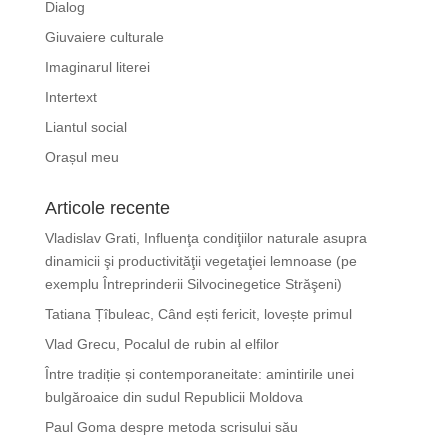
Dialog
Giuvaiere culturale
Imaginarul literei
Intertext
Liantul social
Orașul meu
Articole recente
Vladislav Grati, Influenţa condiţiilor naturale asupra
dinamicii şi productivităţii vegetaţiei lemnoase (pe
exemplu Întreprinderii Silvocinegetice Străşeni)
Tatiana Țîbuleac, Când ești fericit, lovește primul
Vlad Grecu, Pocalul de rubin al elfilor
Între tradiție și contemporaneitate: amintirile unei
bulgăroaice din sudul Republicii Moldova
Paul Goma despre metoda scrisului său