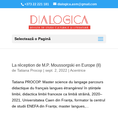
+373 22 221 181
dialogica.asm@gmail.com
Selectează o Pagină
La réception de M.P. Moussorgski en Europe (II)
de
Tatiana Procop
|
sept. 2, 2022
|
Acentrice
Tatiana PROCOP. Master science du langage parcours
didactique du français langues étrangères/ în științele
limbii, didactica limbii franceze ca limbă străină, 2020–
2021, Universitatea Caen din Franța, formator la centrul
de studii ENEFA din Franța; master langues,...