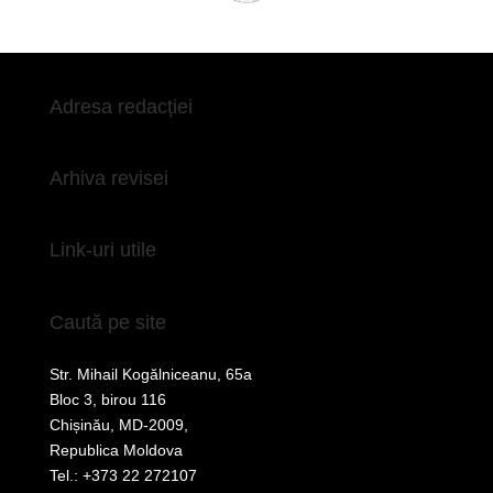
Adresa redacției
Arhiva revisei
Link-uri utile
Caută pe site
Str. Mihail Kogălniceanu, 65a
Bloc 3, birou 116
Chișinău, MD-2009,
Republica Moldova
Tel.: +373 22 272107