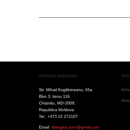
Adresa redacției
Arh
Str. Mihail Kogălniceanu, 65a
Arhi
Bloc 3, birou 116
Arhi
Chișinău, MD-2009,
Republica Moldova
Tel.: +373 22 272107
Email:
dialogica.asm@gmail.com