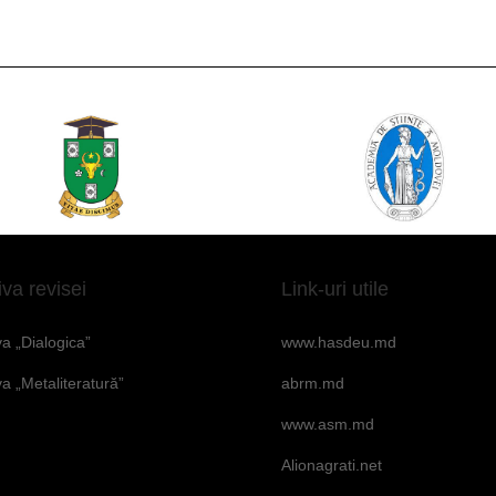
iva revisei
Link-uri utile
va „Dialogica”
www.hasdeu.md
va „Metaliteratură”
abrm.md
www.asm.md
Alionagrati.net