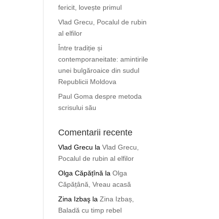
fericit, lovește primul
Vlad Grecu, Pocalul de rubin
al elfilor
Între tradiție și
contemporaneitate: amintirile
unei bulgăroaice din sudul
Republicii Moldova
Paul Goma despre metoda
scrisului său
Comentarii recente
Vlad Grecu
la
Vlad Grecu,
Pocalul de rubin al elfilor
Olga Căpățînă
la
Olga
Căpățână, Vreau acasă
Zina Izbaş
la
Zina Izbaș,
Baladă cu timp rebel