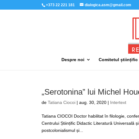
+373 22 221 181
dialogica.asm@gmail.com
Despre noi
Comitetul științific
„Serotonina” lui Michel Houe
de
Tatiana Ciocoi
|
aug. 30, 2020
|
Intertext
Tatiana CIOCOI Doctor habilitat în filologie, confe
Centrului Științific Didactic Literatură Universal
postcolonialismul și...