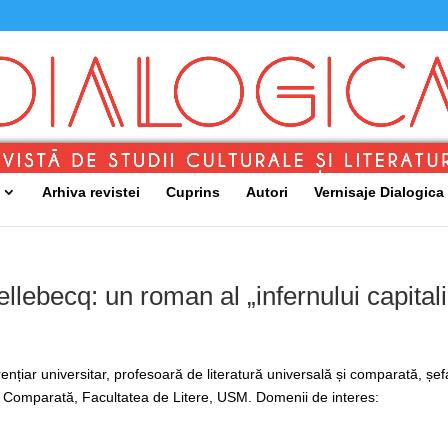
Arhiva revistei
Cuprins
Autori
Vernisaje Dialogica
llebecq: un roman al „infernului capitali
rențiar universitar, profesoară de literatură universală și comparată, șef
ă și Comparată, Facultatea de Litere, USM. Domenii de interes: