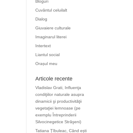
Bloguri
Cuvântul celuilalt
Dialog
Giuvaiere culturale
Imaginarul literei
Intertext
Liantul social
Orașul meu
Articole recente
Vladislav Grati, Influenţa
condiţiilor naturale asupra
dinamicii şi productivităţii
vegetaţiei lemnoase (pe
exemplu Întreprinderii
Silvocinegetice Străşeni)
Tatiana Țîbuleac, Când ești