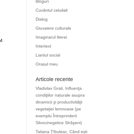
Bloguri
Cuvântul celuilalt
Dialog
Giuvaiere culturale
Imaginarul literei
M.
Intertext
Liantul social
Orașul meu
Articole recente
Vladislav Grati, Influenţa
condiţiilor naturale asupra
dinamicii şi productivităţii
vegetaţiei lemnoase (pe
exemplu Întreprinderii
Silvocinegetice Străşeni)
Tatiana Țîbuleac, Când ești