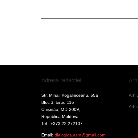
Adresa redacției
Arh
Str. Mihail Kogălniceanu, 65a
Arhi
Bloc 3, birou 116
Arhi
Chișinău, MD-2009,
Republica Moldova
Tel.: +373 22 272107
Email:
dialogica.asm@gmail.com