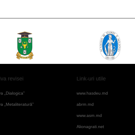
iva revisei
Link-uri utile
va „Dialogica”
www.hasdeu.md
va „Metaliteratură”
abrm.md
www.asm.md
Alionagrati.net