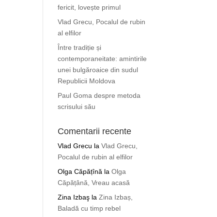
fericit, lovește primul
Vlad Grecu, Pocalul de rubin
al elfilor
Între tradiție și
contemporaneitate: amintirile
unei bulgăroaice din sudul
Republicii Moldova
Paul Goma despre metoda
scrisului său
Comentarii recente
Vlad Grecu
la
Vlad Grecu,
Pocalul de rubin al elfilor
Olga Căpățînă
la
Olga
Căpățână, Vreau acasă
Zina Izbaş
la
Zina Izbaș,
Baladă cu timp rebel