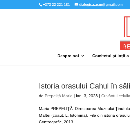
+373 22 221 181
dialogica.asm@gmail.com
Despre noi
Comitetul științific
Istoria orașului Cahul în să
de
Prepeliță Maria
|
ian. 3, 2023
|
Cuvântul celuila
Maria PREPELIȚĂ. Directoarea Muzeului Ținutului C
Maftei (coaut. L. Istomina), File din istoria oras
Centrografic, 2013....