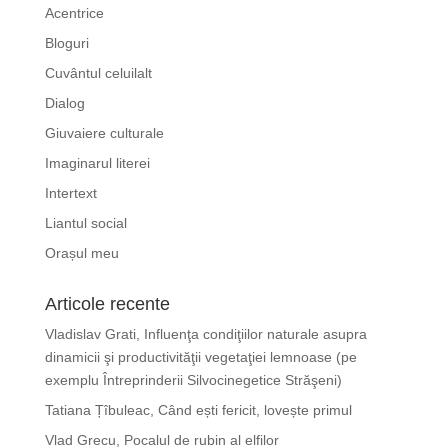
Acentrice
Bloguri
Cuvântul celuilalt
Dialog
Giuvaiere culturale
Imaginarul literei
Intertext
Liantul social
Orașul meu
Articole recente
Vladislav Grati, Influenţa condiţiilor naturale asupra
dinamicii şi productivităţii vegetaţiei lemnoase (pe
exemplu Întreprinderii Silvocinegetice Străşeni)
Tatiana Țîbuleac, Când ești fericit, lovește primul
Vlad Grecu, Pocalul de rubin al elfilor