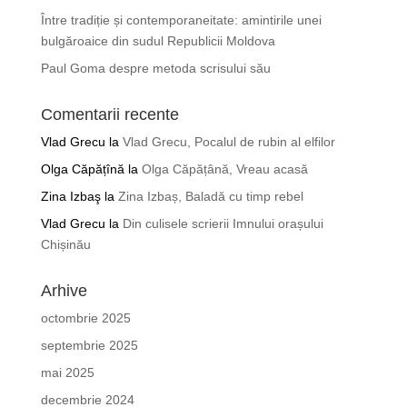
Între tradiție și contemporaneitate: amintirile unei
bulgăroaice din sudul Republicii Moldova
Paul Goma despre metoda scrisului său
Comentarii recente
Vlad Grecu
la
Vlad Grecu, Pocalul de rubin al elfilor
Olga Căpățînă
la
Olga Căpățână, Vreau acasă
Zina Izbaş
la
Zina Izbaș, Baladă cu timp rebel
Vlad Grecu
la
Din culisele scrierii Imnului orașului
Chișinău
Arhive
octombrie 2025
septembrie 2025
mai 2025
decembrie 2024