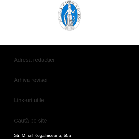
Adresa redacției
Arhiva revisei
Link-uri utile
Caută pe site
Str. Mihail Kogălniceanu, 65a