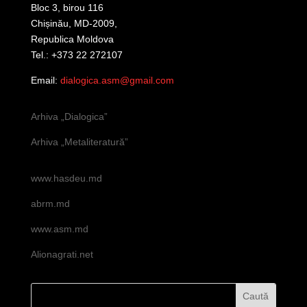
Bloc 3, birou 116
Chișinău, MD-2009,
Republica Moldova
Tel.: +373 22 272107
Email:
dialogica.asm@gmail.com
Arhiva „Dialogica”
Arhiva „Metaliteratură”
www.hasdeu.md
abrm.md
www.asm.md
Alionagrati.net