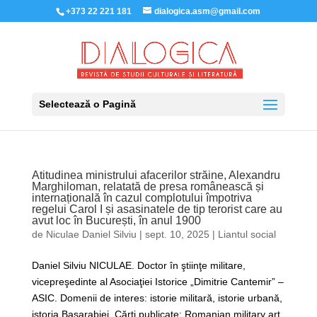
+373 22 221 181
dialogica.asm@gmail.com
Selectează o Pagină
Atitudinea ministrului afacerilor străine, Alexandru
Marghiloman, relatată de presa românească și
internațională în cazul complotului împotriva
regelui Carol I și asasinatele de tip terorist care au
avut loc în București, în anul 1900
de
Niculae Daniel Silviu
|
sept. 10, 2025
|
Liantul social
Daniel Silviu NICULAE. Doctor în ştiinţe militare,
vicepreşedinte al Asociaţiei Istorice „Dimitrie Cantemir” –
ASIC. Domenii de interes: istorie militară, istorie urbană,
istoria Basarabiei. Cărţi publicate: Romanian military art