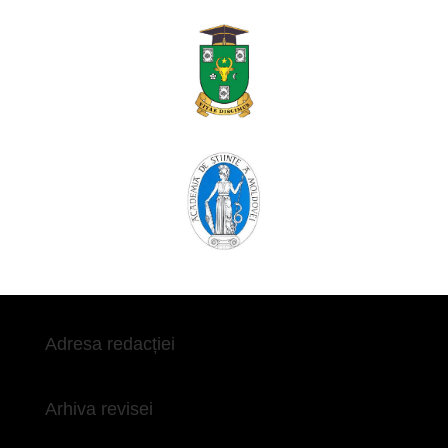
Adresa redacției
Arhiva revisei