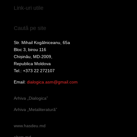
Link-uri utile
Caută pe site
Str. Mihail Kogălniceanu, 65a
Bloc 3, birou 116
Chișinău, MD-2009,
Republica Moldova
Tel.: +373 22 272107
Email:
dialogica.asm@gmail.com
Arhiva „Dialogica”
Arhiva „Metaliteratură”
www.hasdeu.md