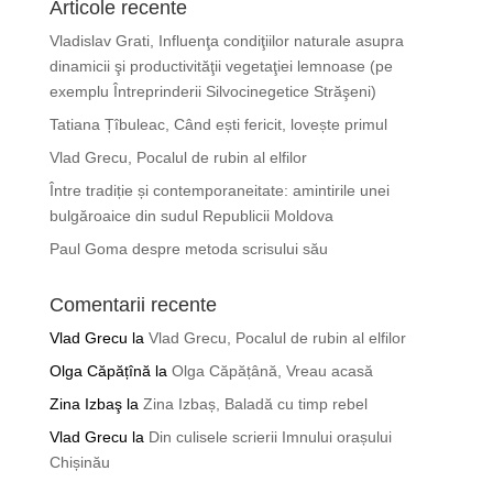
Articole recente
Vladislav Grati, Influenţa condiţiilor naturale asupra
dinamicii şi productivităţii vegetaţiei lemnoase (pe
exemplu Întreprinderii Silvocinegetice Străşeni)
Tatiana Țîbuleac, Când ești fericit, lovește primul
Vlad Grecu, Pocalul de rubin al elfilor
Între tradiție și contemporaneitate: amintirile unei
bulgăroaice din sudul Republicii Moldova
Paul Goma despre metoda scrisului său
Comentarii recente
Vlad Grecu
la
Vlad Grecu, Pocalul de rubin al elfilor
Olga Căpățînă
la
Olga Căpățână, Vreau acasă
Zina Izbaş
la
Zina Izbaș, Baladă cu timp rebel
Vlad Grecu
la
Din culisele scrierii Imnului orașului
Chișinău