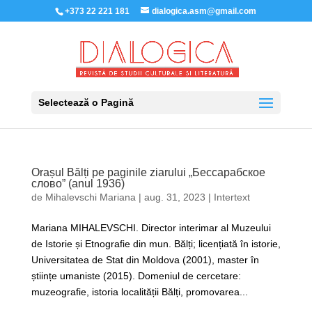
+373 22 221 181
dialogica.asm@gmail.com
Selectează o Pagină
Orașul Bălți pe paginile ziarului „Бессарабское
слово” (anul 1936)
de
Mihalevschi Mariana
|
aug. 31, 2023
|
Intertext
Mariana MIHALEVSCHI. Director interimar al Muzeului
de Istorie și Etnografie din mun. Bălți; licențiată în istorie,
Universitatea de Stat din Moldova (2001), master în
științe umaniste (2015). Domeniul de cercetare:
muzeografie, istoria localității Bălți, promovarea...