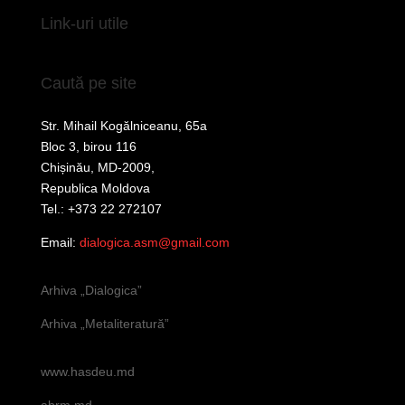
Link-uri utile
Caută pe site
Str. Mihail Kogălniceanu, 65a
Bloc 3, birou 116
Chișinău, MD-2009,
Republica Moldova
Tel.: +373 22 272107
Email:
dialogica.asm@gmail.com
Arhiva „Dialogica”
Arhiva „Metaliteratură”
www.hasdeu.md