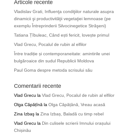
Articole recente
Vladislav Grati, Influenţa condiţiilor naturale asupra
dinamicii şi productivităţii vegetaţiei lemnoase (pe
exemplu Întreprinderii Silvocinegetice Străşeni)
Tatiana Țîbuleac, Când ești fericit, lovește primul
Vlad Grecu, Pocalul de rubin al elfilor
Între tradiție și contemporaneitate: amintirile unei
bulgăroaice din sudul Republicii Moldova
Paul Goma despre metoda scrisului său
Comentarii recente
Vlad Grecu
la
Vlad Grecu, Pocalul de rubin al elfilor
Olga Căpățînă
la
Olga Căpățână, Vreau acasă
Zina Izbaş
la
Zina Izbaș, Baladă cu timp rebel
Vlad Grecu
la
Din culisele scrierii Imnului orașului
Chișinău