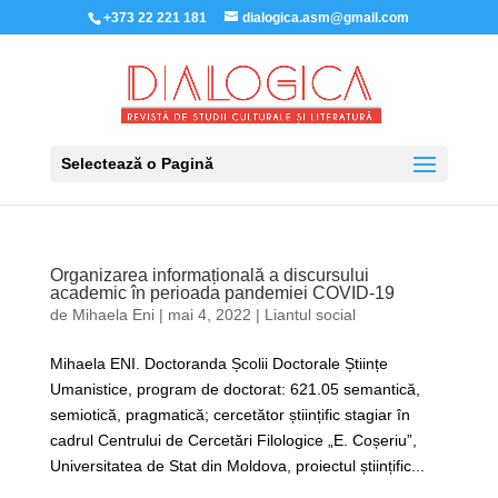
+373 22 221 181
dialogica.asm@gmail.com
Selectează o Pagină
Organizarea informațională a discursului
academic în perioada pandemiei COVID-19
de
Mihaela Eni
|
mai 4, 2022
|
Liantul social
Mihaela ENI. Doctoranda Școlii Doctorale Științe
Umanistice, program de doctorat: 621.05 semantică,
semiotică, pragmatică; cercetător științific stagiar în
cadrul Centrului de Cercetări Filologice „E. Coșeriu”,
Universitatea de Stat din Moldova, proiectul științific...