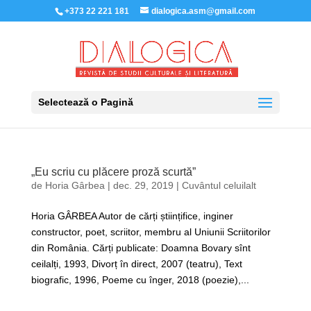
+373 22 221 181
dialogica.asm@gmail.com
Selectează o Pagină
„Eu scriu cu plăcere proză scurtă”
de
Horia Gârbea
|
dec. 29, 2019
|
Cuvântul celuilalt
Horia GÂRBEA Autor de cărți științifice, inginer
constructor, poet, scriitor, membru al Uniunii Scriitorilor
din România. Cărți publicate: Doamna Bovary sînt
ceilalți, 1993, Divorț în direct, 2007 (teatru), Text
biografic, 1996, Poeme cu înger, 2018 (poezie),...