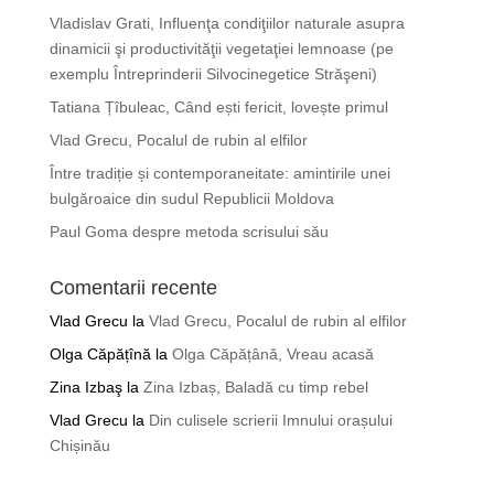
Vladislav Grati, Influenţa condiţiilor naturale asupra
dinamicii şi productivităţii vegetaţiei lemnoase (pe
exemplu Întreprinderii Silvocinegetice Străşeni)
Tatiana Țîbuleac, Când ești fericit, lovește primul
Vlad Grecu, Pocalul de rubin al elfilor
Între tradiție și contemporaneitate: amintirile unei
bulgăroaice din sudul Republicii Moldova
Paul Goma despre metoda scrisului său
Comentarii recente
Vlad Grecu
la
Vlad Grecu, Pocalul de rubin al elfilor
Olga Căpățînă
la
Olga Căpățână, Vreau acasă
Zina Izbaş
la
Zina Izbaș, Baladă cu timp rebel
Vlad Grecu
la
Din culisele scrierii Imnului orașului
Chișinău