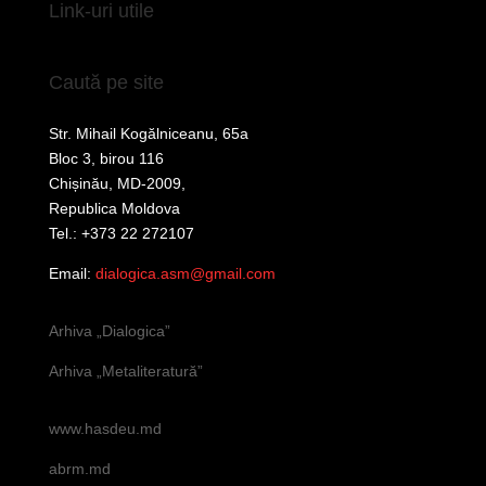
Link-uri utile
Caută pe site
Str. Mihail Kogălniceanu, 65a
Bloc 3, birou 116
Chișinău, MD-2009,
Republica Moldova
Tel.: +373 22 272107
Email:
dialogica.asm@gmail.com
Arhiva „Dialogica”
Arhiva „Metaliteratură”
www.hasdeu.md
abrm.md