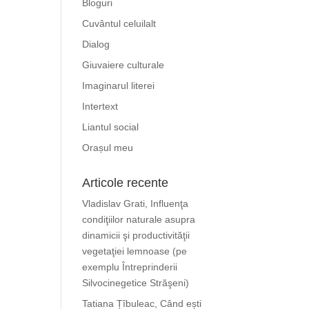
Bloguri
Cuvântul celuilalt
Dialog
Giuvaiere culturale
Imaginarul literei
Intertext
Liantul social
Orașul meu
Articole recente
Vladislav Grati, Influenţa
condiţiilor naturale asupra
dinamicii şi productivităţii
vegetaţiei lemnoase (pe
exemplu Întreprinderii
Silvocinegetice Străşeni)
Tatiana Țîbuleac, Când ești