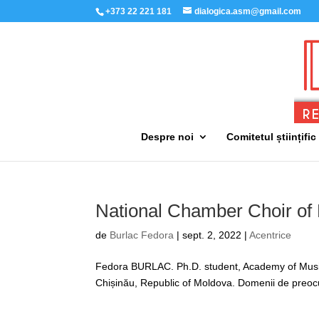
+373 22 221 181
dialogica.asm@gmail.com
Despre noi
Comitetul științific
National Chamber Choir of 
de
Burlac Fedora
|
sept. 2, 2022
|
Acentrice
Fedora BURLAC. Ph.D. student, Academy of Music, T
Chișinău, Republic of Moldova. Domenii de preoc