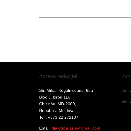
Adresa redacției
Arh
Str. Mihail Kogălniceanu, 65a
Arhi
Bloc 3, birou 116
Arhi
Chișinău, MD-2009,
Republica Moldova
Tel.: +373 22 272107
Email:
dialogica.asm@gmail.com