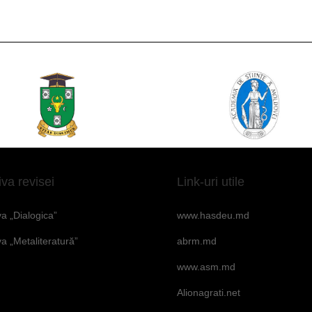
iva revisei
Link-uri utile
va „Dialogica”
www.hasdeu.md
va „Metaliteratură”
abrm.md
www.asm.md
Alionagrati.net