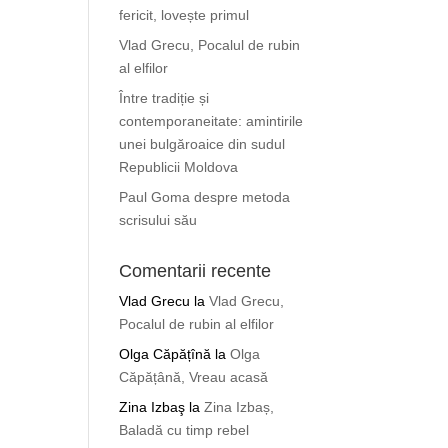
fericit, lovește primul
Vlad Grecu, Pocalul de rubin
al elfilor
Între tradiție și
contemporaneitate: amintirile
unei bulgăroaice din sudul
Republicii Moldova
Paul Goma despre metoda
scrisului său
Comentarii recente
Vlad Grecu
la
Vlad Grecu,
Pocalul de rubin al elfilor
Olga Căpățînă
la
Olga
Căpățână, Vreau acasă
Zina Izbaş
la
Zina Izbaș,
Baladă cu timp rebel